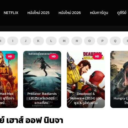
NETFLIX
หนังใหม่ 2025
หนังใหม่ 2026
หนังการ์ตูน
ดูซีรีย์
H
I
J
K
L
M
N
O
P
Q
HD
HD
ZOOM
 Badlands
Deadpool &
ีเดเตอร์:
Wolverine (2024) เดด
Hungry (2026) พากย์
The Furi
่อน...
พูล & วูล์ฟเวอรีน
ไทย 1X
พากย
ี่ย์ เฮาส์ ออฟ นินจา