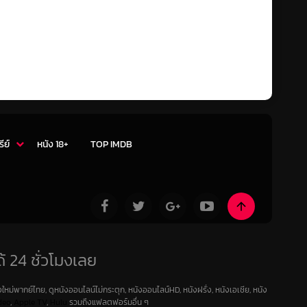
รีย์
หนัง 18+
TOP IMDB
้ 24 ชั่วโมงเลย
ใหม่พากย์ไทย, ดูหนังออนไลน์ไม่กระตุก, หนังออนไลน์HD, หนังฝรั่ง, หนังเอเชีย, หนัง
deo
,
Apple TV
,
Hulu
รวมถึงแฟลตฟอร์มอื่น ๆ