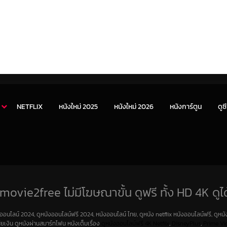
NETFLIX
หนังใหม่ 2025
หนังใหม่ 2026
หนังการ์ตูน
ดูซี
movie2free ไม่มีโฆษณาขั้น ดูฟรี ทั้ง HD 4K ดูได
งออนไลน์ 2024, ดูหนังออนไลน์ฟรี 2024, หนังออนไลน์ ไทย, ดูหนัง netflix หนังออนไลน์ฟรี, ดูหนัง
สียเงิน ดูหนังผ่านสมาร์ทโฟน หนังเต็มเรื่อง
ดูหนังออนไลน์ฟรี 4K
Netfilx
,
DisneyPlus
,
Prime Vi