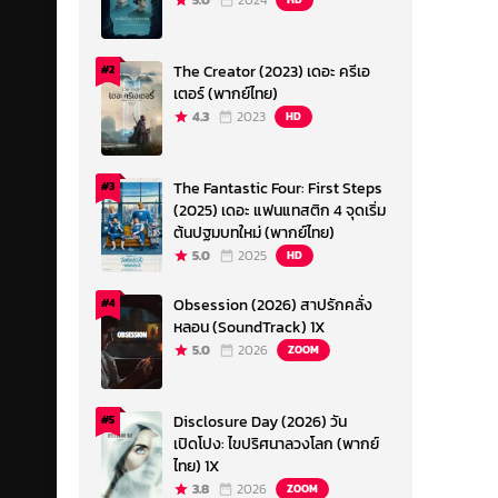
5.0
2024
The Creator (2023) เดอะ ครีเอ
#2
เตอร์ (พากย์ไทย)
4.3
2023
HD
The Fantastic Four: First Steps
#3
(2025) เดอะ แฟนแทสติก 4 จุดเริ่ม
ต้นปฐมบทใหม่ (พากย์ไทย)
5.0
2025
HD
Obsession (2026) สาปรักคลั่ง
#4
หลอน (SoundTrack) 1X
5.0
2026
ZOOM
Disclosure Day (2026) วัน
#5
เปิดโปง: ไขปริศนาลวงโลก (พากย์
ไทย) 1X
3.8
2026
ZOOM