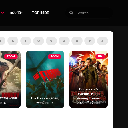
หนัง 18+
TOP IMDB
R
S
T
U
V
W
X
Y
Z
ZOOM
HD
HD
Dungeons &
Ready or Not 2: Here
Now 
Dragons: Honor
I Come (2026) เกม
Now
ous (2026)
Among Thieves
พร้อมตาย 2 (พากย์
(2025)
์ไทย 1X
(2023) ดันเจียนส์...
ไทย)