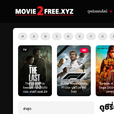
ดูหนังออนไลน์
#
A
B
C
D
E
F
G
HD
HD
of Us
F1 The Movie (2025)
Furiosa: A Mad Max
Predator:
(2025)
F1 เดอะ มูฟวี่ (พากย์
Saga (2024) ฟูริโอซ่า:
(2025) พร
ออฟ อัส
ไทย)
มหากาพย์...
แดนเถื
ดูซีร
ล่าสุด