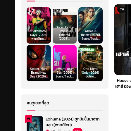
TV
Once Upon a
Sakamoto
Time in a
Above &
Days (2026)
Cinema
Below (2026)
พากย์ไทย...
(2026)...
SoundTrack...
Spider-Man:
I Want Your
One Night
Brand New
Sex (2026)
Only (2026)
Day (2026)...
SoundTrack...
ซับไทย...
House o
เฮาส์ ออฟ
คนดูเยอะที่สุด
Exhuma (2024) ขุดมันขึ้นมาจาก
#1
หลุม (พากย์ไทย)
HD