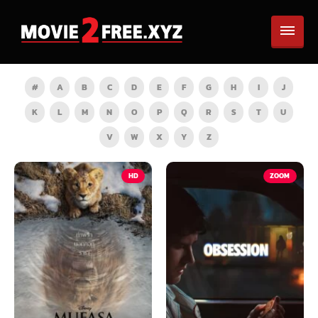
#
A
B
C
D
E
F
G
H
I
J
K
L
M
N
O
P
Q
R
S
T
U
V
W
X
Y
Z
HD
ZOOM