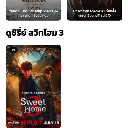
 Lion King (2024) มูฟ
Obsession (2026) สาปรักคลั่ง
Survive (2024)
อะ ไลอ้อน คิง...
หลอน (SoundTrack) 1X
ไ
ดูซีรี่ย์ สวีทโฮม 3
TV