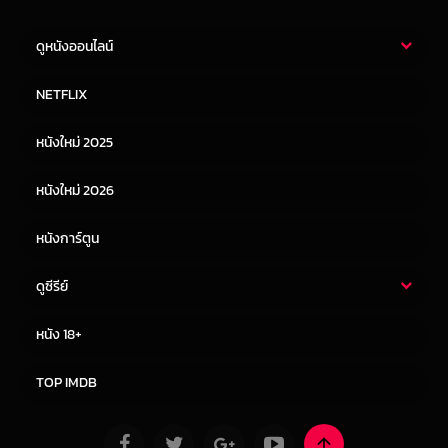
ดูหนังออนไลน์
หนังไทย
หนังฝรั่ง
NETFLIX
หนังเอเชีย
หนังเกาหลี
หนังใหม่ 2025
หนังจีน
หนังญี่ปุ่น
หนังใหม่ 2026
หนังการ์ตูน
ดูซีรีย์
ซีรี่ย์ไทย
ซีรีย์จีน
หนัง 18+
ซีรีย์ฝรั่ง
ซีรีย์เกาหลี
TOP IMDB