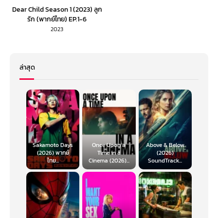
Dear Child Season 1 (2023) ลูก
รัก (พากย์ไทย) EP.1-6
2023
ล่าสุด
Sakamoto Days
Once Upon a
Above & Below
(2026) พากย์
Time in a
(2026)
ไทย...
Cinema (2026)...
SoundTrack...