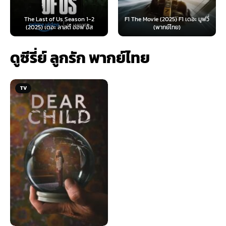
 of Us Season 1-2
F1 The Movie (2025) F1 เดอะ มูฟวี่
Furiosa: A Mad
ดอะ ลาสต์ ออฟ อัส
(พากย์ไทย)
ฟูริโอซ่า:
ดูซีรี่ย์ ลูกรัก พากย์ไทย
TV