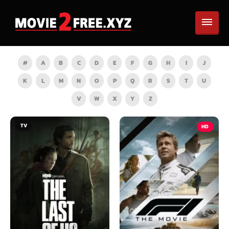
#
A
B
C
D
E
F
G
H
I
J
K
L
M
N
O
P
Q
R
S
T
U
V
W
X
Y
Z
HD