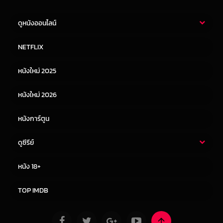
ดูหนังออนไลน์
หนังไทย
หนังฝรั่ง
NETFLIX
หนังเอเชีย
หนังเกาหลี
หนังใหม่ 2025
หนังจีน
หนังญี่ปุ่น
หนังใหม่ 2026
หนังการ์ตูน
ดูซีรีย์
ซีรี่ย์ไทย
ซีรีย์จีน
หนัง 18+
ซีรีย์ฝรั่ง
ซีรีย์เกาหลี
TOP IMDB