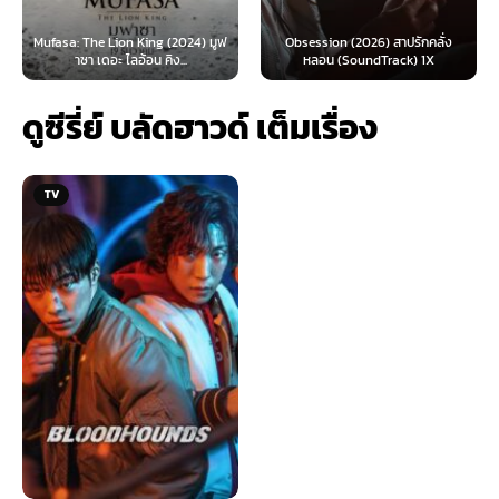
 Lion King (2024) มูฟ
Obsession (2026) สาปรักคลั่ง
Survive (2024)
อะ ไลอ้อน คิง...
หลอน (SoundTrack) 1X
ไ
ดูซีรี่ย์ บลัดฮาวด์ เต็มเรื่อง
TV