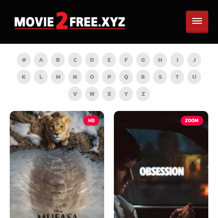
#
A
B
C
D
E
F
G
H
I
J
K
L
M
N
O
P
Q
R
S
T
U
V
W
X
Y
Z
HD
ZOOM