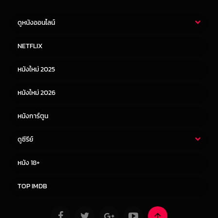
ดูหนังออนไลน์
หนังไทย
หนังฝรั่ง
NETFLIX
หนังเอเชีย
หนังเกาหลี
หนังใหม่ 2025
หนังจีน
หนังญี่ปุ่น
หนังใหม่ 2026
หนังการ์ตูน
ดูซีรีย์
ซีรี่ย์ไทย
ซีรีย์จีน
หนัง 18+
ซีรีย์ฝรั่ง
ซีรีย์เกาหลี
TOP IMDB