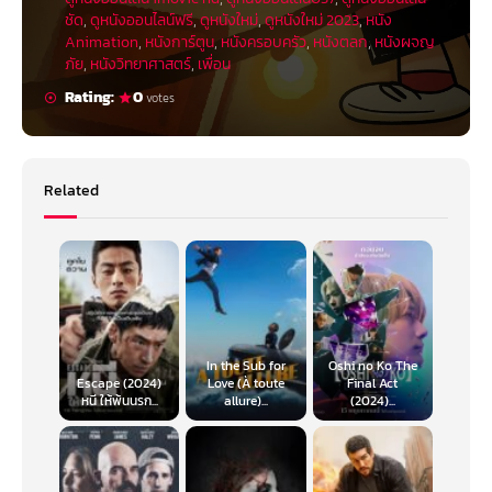
ชัด
,
ดูหนังออนไลน์ฟรี
,
ดูหนังใหม่
,
ดูหนังใหม่ 2023
,
หนัง
Animation
,
หนังการ์ตูน
,
หนังครอบครัว
,
หนังตลก
,
หนังผจญ
ภัย
,
หนังวิทยาศาสตร์
,
เพื่อน
Rating:
0
votes
Related
In the Sub for
Oshi no Ko The
Escape (2024)
Love (À toute
Final Act
หนี ให้พ้นนรก...
allure)...
(2024)...