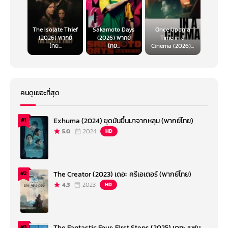
The Isolate Thief
Sakamoto Days
Once Upon a
(2026) พากย์
(2026) พากย์
Time in a
ไทย...
ไทย...
Cinema (2026)...
คนดูเยอะที่สุด
Exhuma (2024) ขุดมันขึ้นมาจากหลุม (พากย์ไทย)
#1
5.0
2024
HD
The Creator (2023) เดอะ ครีเอเตอร์ (พากย์ไทย)
#2
4.3
2023
HD
The Fantastic Four: First Steps (2025) เดอะ แฟน
#3