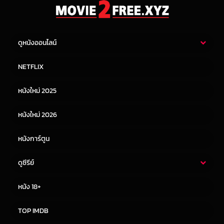
ดูหนังออนไลน์
หนังไทย
หนังฝรั่ง
NETFLIX
หนังเอเชีย
หนังเกาหลี
หนังใหม่ 2025
หนังจีน
หนังญี่ปุ่น
หนังใหม่ 2026
หนังการ์ตูน
ดูซีรีย์
ซีรี่ย์ไทย
ซีรีย์จีน
หนัง 18+
ซีรีย์ฝรั่ง
ซีรีย์เกาหลี
TOP IMDB