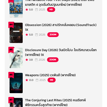
แทสติก 4 จุดเริ่มต้นปฐมบทใหม่ (พากย์ไทย)
5.0
2025
HD
Obsession (2026) สาปรักคลั่งหลอน (SoundTrack)
#4
1X
5.0
2026
ZOOM
Disclosure Day (2026) วันเปิดโปง: ไขปริศนาลวงโลก
#5
(พากย์ไทย) 1X
3.8
2026
ZOOM
Weapons (2025) เวเพินส์ (พากย์ไทย)
#6
0.0
2025
HD
The Conjuring Last Rites (2025) คนเรียกผี
#7
พิธีกรรมครั้งสุดท้าย (พากย์ไทย)