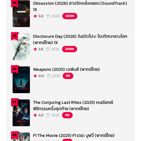
Obsession (2026) สาปรักคลั่งหลอน (SoundTrack)
#4
1X
5.0
2026
ZOOM
Disclosure Day (2026) วันเปิดโปง: ไขปริศนาลวงโลก
#5
(พากย์ไทย) 1X
3.8
2026
ZOOM
Weapons (2025) เวเพินส์ (พากย์ไทย)
#6
0.0
2025
HD
The Conjuring Last Rites (2025) คนเรียกผี
#7
พิธีกรรมครั้งสุดท้าย (พากย์ไทย)
5.0
2025
HD
F1 The Movie (2025) F1 เดอะ มูฟวี่ (พากย์ไทย)
#8