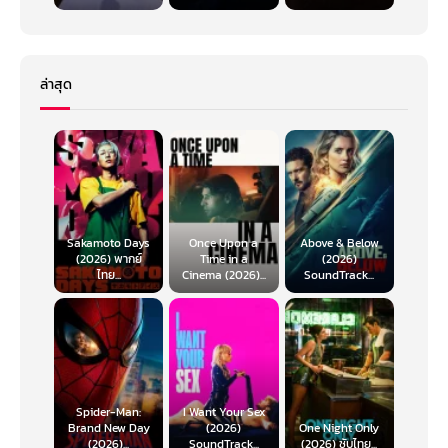
ล่าสุด
Sakamoto Days
Once Upon a
Above & Below
(2026) พากย์
Time in a
(2026)
ไทย...
Cinema (2026)...
SoundTrack...
Spider-Man:
I Want Your Sex
Brand New Day
(2026)
One Night Only
(2026)...
SoundTrack...
(2026) ซับไทย...