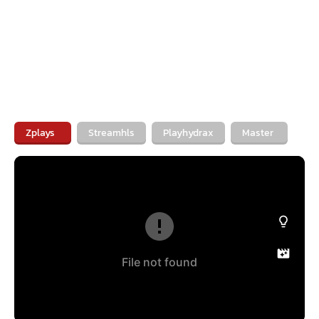
Zplays
Streamhls
Playhydrax
Master