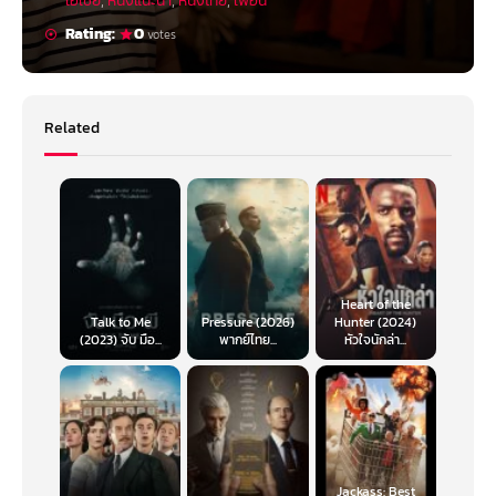
เอเชีย
,
หนังแนะนำ
,
หนังไทย
,
เพื่อน
Rating:
0
votes
Related
Heart of the
Talk to Me
Pressure (2026)
Hunter (2024)
(2023) จับ มือ...
พากย์ไทย...
หัวใจนักล่า...
Jackass: Best