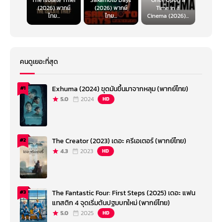
The Isolate Thief
Sakamoto Days
Once Upon a
(2026) พากย์
(2026) พากย์
Time in a
ไทย...
ไทย...
Cinema (2026)...
คนดูเยอะที่สุด
Exhuma (2024) ขุดมันขึ้นมาจากหลุม (พากย์ไทย)
#1
5.0
2024
HD
The Creator (2023) เดอะ ครีเอเตอร์ (พากย์ไทย)
#2
4.3
2023
HD
The Fantastic Four: First Steps (2025) เดอะ แฟน
#3
แทสติก 4 จุดเริ่มต้นปฐมบทใหม่ (พากย์ไทย)
5.0
2025
HD