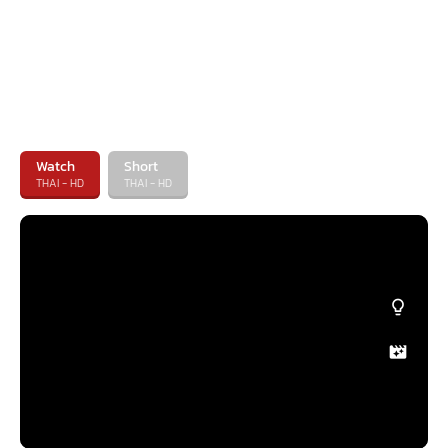
Watch
Short
THAI - HD
THAI - HD