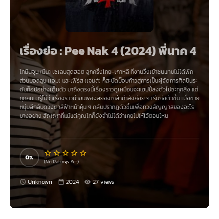
เรื่องย่อ : Pee Nak 4 (2024) พี่นาค 4
โทมินจุน (มีน) เซเลบสุดฮอต ลูกครึ่งไทย-เกาหลี ที่งานวิ่งเข้าชนแทบไม่ได้พัก
ส่วนบอลลูน (เอม) และเฟิร์ส (เจมส์) ก็สะบัดบ๊อบก้าวสู่การเป็นผู้จัดการศิลปินระ
ดับท็อปอย่างเต็มตัว มาถึงตรงนี้เรื่องราวดูเหมือนจะแฮปปี้ลงตัวไปซะทุกสิ่ง แต่
ทุกคนหารู้ไม่ว่าเรื่องราวน่าขนพองสยองเกล้ากำลังค่อย ๆ เริ่มก่อตัวขึ้น เมื่อชาย
หนุ่มลึกลับดวงตาสีฟ้าหน้าคุ้น ๆ กลับปรากฏตัวขึ้นเพื่อทวงสัญญาสยองอะไร
บางอย่าง สัญญาที่แม้แต่คุณโทก็ยังจำไม่ได้ว่าเคยไปให้ไว้ตอนไหน
0
(No Ratings Yet)
Unknown
2024
27 views