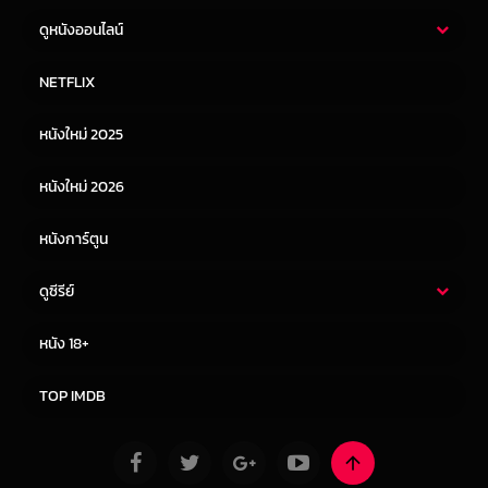
ดูหนังออนไลน์
หนังไทย
หนังฝรั่ง
NETFLIX
หนังเอเชีย
หนังเกาหลี
หนังใหม่ 2025
หนังจีน
หนังญี่ปุ่น
หนังใหม่ 2026
หนังการ์ตูน
ดูซีรีย์
ซีรี่ย์ไทย
ซีรีย์จีน
หนัง 18+
ซีรีย์ฝรั่ง
ซีรีย์เกาหลี
TOP IMDB