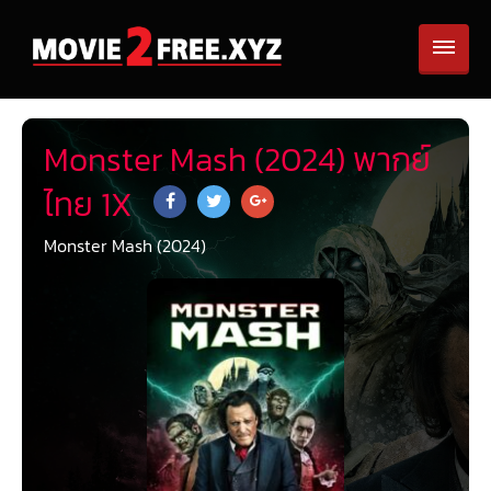
Monster Mash (2024) พากย์
ไทย 1X
Monster Mash (2024)