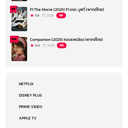
F1 The Movie (2025) F1 เดอะ มูฟวี่ (พากย์ไทย)
#9
5.0
2025
HD
Companion (2025) คอมแพเนียน (พากย์ไทย)
#10
0.0
2025
HD
NETFLIX
DISNEY PLUS
PRIME VIDEO
APPLE TV