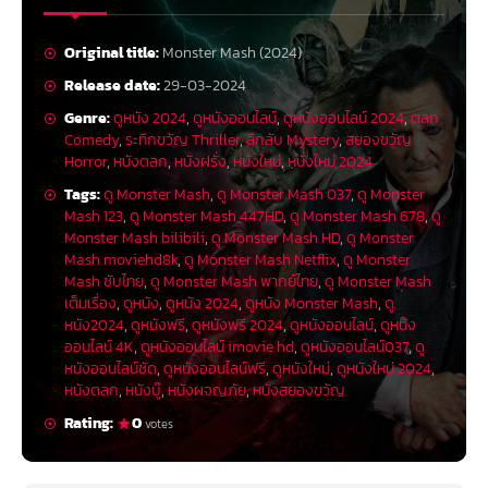
Original title:
Monster Mash (2024)
Release date:
29-03-2024
Genre:
ดูหนัง 2024
,
ดูหนังออนไลน์
,
ดูหนังออนไลน์ 2024
,
ตลก
Comedy
,
ระทึกขวัญ Thriller
,
ลึกลับ Mystery
,
สยองขวัญ
Horror
,
หนังตลก
,
หนังฝรั่ง
,
หนังใหม่
,
หนังใหม่ 2024
Tags:
ดู Monster Mash
,
ดู Monster Mash 037
,
ดู Monster
Mash 123
,
ดู Monster Mash 447HD
,
ดู Monster Mash 678
,
ดู
Monster Mash bilibili
,
ดู Monster Mash HD
,
ดู Monster
Mash moviehd8k
,
ดู Monster Mash Netflix
,
ดู Monster
Mash ซับไทย
,
ดู Monster Mash พากย์ไทย
,
ดู Monster Mash
เต็มเรื่อง
,
ดูหนัง
,
ดูหนัง 2024
,
ดูหนัง Monster Mash
,
ดู
หนัง2024
,
ดูหนังฟรี
,
ดูหนังฟรี 2024
,
ดูหนังออนไลน์
,
ดูหนัง
ออนไลน์ 4K
,
ดูหนังออนไลน์ imovie hd
,
ดูหนังออนไลน์037
,
ดู
หนังออนไลน์ชัด
,
ดูหนังออนไลน์ฟรี
,
ดูหนังใหม่
,
ดูหนังใหม่ 2024
,
หนังตลก
,
หนังบู๊
,
หนังผจญภัย
,
หนังสยองขวัญ
Rating:
0
votes