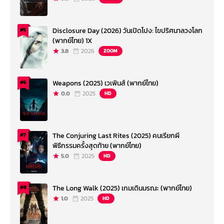
Disclosure Day (2026) วันเปิดโปง: ไขปริศนาลวงโลก
#5
(พากย์ไทย) 1X
3.8
2026
ZOOM
Weapons (2025) เวเพินส์ (พากย์ไทย)
#6
0.0
2025
HD
The Conjuring Last Rites (2025) คนเรียกผี
#7
พิธีกรรมครั้งสุดท้าย (พากย์ไทย)
5.0
2025
HD
The Long Walk (2025) เกมเดินมรณะ (พากย์ไทย)
#8
1.0
2025
HD