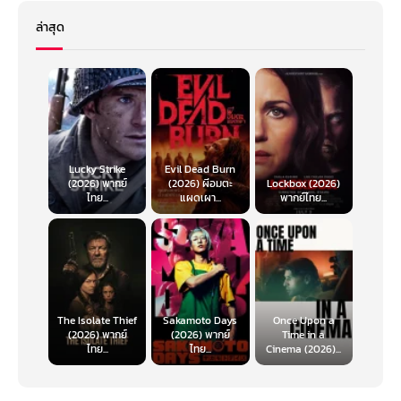
ล่าสุด
Lucky Strike
Evil Dead Burn
(2026) พากย์
(2026) ผีอมตะ
Lockbox (2026)
ไทย...
แผดเผา...
พากย์ไทย...
The Isolate Thief
Sakamoto Days
Once Upon a
(2026) พากย์
(2026) พากย์
Time in a
ไทย...
ไทย...
Cinema (2026)...