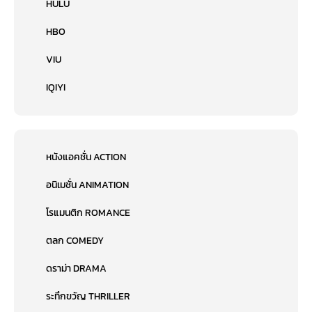
HULU
HBO
VIU
IQIYI
หนังแอคชั่น ACTION
อนิเมชั่น ANIMATION
โรแมนติก ROMANCE
ตลก COMEDY
ดราม่า DRAMA
ระทึกขวัญ THRILLER