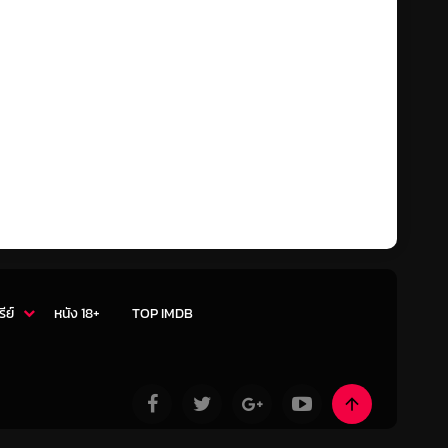
รีย์
หนัง 18+
TOP IMDB