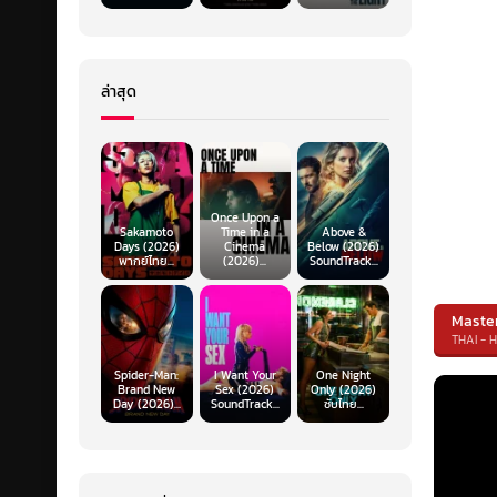
ล่าสุด
Once Upon a
Sakamoto
Time in a
Above &
Days (2026)
Cinema
Below (2026)
พากย์ไทย...
(2026)...
SoundTrack...
Maste
THAI - 
Spider-Man:
I Want Your
One Night
Brand New
Sex (2026)
Only (2026)
Day (2026)...
SoundTrack...
ซับไทย...