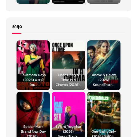
ล่าสุด
Sakamoto Days
Once Upon a
Above & Below
(2026) พากย์
Time in a
(2026)
ไทย...
Cinema (2026)...
SoundTrack...
Spider-Man:
I Want Your Sex
Brand New Day
(2026)
One Night Only
(2026)...
SoundTrack...
(2026) ซับไทย...