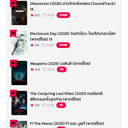
Obsession (2026) สาปรักคลั่งหลอน (SoundTrack)
#4
1X
5.0
2026
ZOOM
Disclosure Day (2026) วันเปิดโปง: ไขปริศนาลวงโลก
#5
(พากย์ไทย) 1X
3.8
2026
ZOOM
Weapons (2025) เวเพินส์ (พากย์ไทย)
#6
0.0
2025
HD
The Conjuring Last Rites (2025) คนเรียกผี
#7
พิธีกรรมครั้งสุดท้าย (พากย์ไทย)
5.0
2025
HD
F1 The Movie (2025) F1 เดอะ มูฟวี่ (พากย์ไทย)
#8