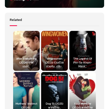
Related
After Everything
Wingwomen
The Legend Of
(2024) อาฟ
(2023) ร่วมด้วย
Phi-Ta-Khon-
เตอร์...
ช่วยกัน…ปล้น...
Mask...
Mothers’ Instinct
Dog 51 (2025)
Your Monster
(2024)...
พากย์ไทย...
(2024) พากย์ไทย