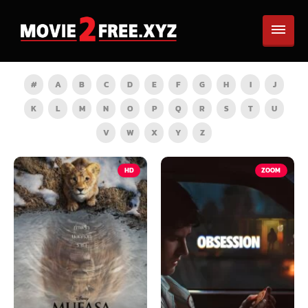
#
A
B
C
D
E
F
G
H
I
J
K
L
M
N
O
P
Q
R
S
T
U
V
W
X
Y
Z
ZOOM
HD