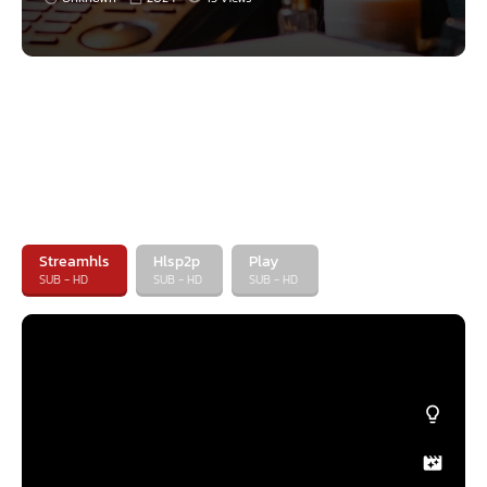
Streamhls
Hlsp2p
Play
SUB - HD
SUB - HD
SUB - HD