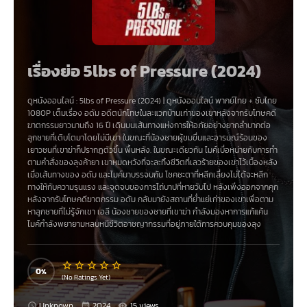
เรื่องย่อ 5lbs of Pressure (2024)
ดูหนังออนไลน์ :
5lbs of Pressure (2024)
|
ดูหนังออนไลน์
พากย์ไทย + ซับไทย
1080P เต็มเรื่อง อดัม อดีตนักโทษในละแวกบ้านเก่าของเขาหลังจากรับโทษคดี
ฆาตกรรมยาวนานถึง 16 ปี เดินบนเส้นทางแห่งการให้อภัยอย่างยากลำบากต่อ
ลูกชายที่เติบโตมาโดยไม่มีเขา ในขณะที่น้องชายผู้ขมขื่นและอารมณ์ร้อนของ
เยาวชนที่เขาฆ่าก็ปรากฏตัวขึ้น พื้นหลัง. ในขณะเดียวกัน ไมค์เบื่อหน่ายกับการทำ
ตามคำสั่งของลุงค้ายา เขาหมดหวังที่จะละทิ้งชีวิตที่เลวร้ายของเขาไว้เบื้องหลัง
เมื่อเส้นทางของ อดัม และไมค์มาบรรจบกัน โชคชะตาที่หลีกเลี่ยงไม่ได้จะหลีก
ทางให้กับความรุนแรง และจุดจบของการไถ่บาปที่หายวับไป หลังเพิ่งออกจากคุก
หลังจากรับโทษคดีฆาตกรรม อดัม กลับมายังสถานที่ย่ำแย่เก่าของเขาเพื่อตาม
หาลูกชายที่ไม่รู้จักเขา เอลี น้องชายของชายที่เขาฆ่า กำลังมองหาการแก้แค้น
ไมค์กำลังพยายามหลบหนีชีวิตอาชญากรรมที่อยู่ภายใต้การควบคุมของลุง
เลฟฟ์อันธพาลของเขา
0
(No Ratings Yet)
Unknown
2024
15 views