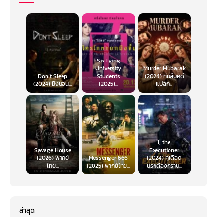
Six Lying
University
Murder Mubarak
Don’t Sleep
Students
(2024) ทีมสืบคดี
(2024) มึงนอน...
(2025)...
แปลก...
I, the
Savage House
Executioner
(2026) พากย์
Messenger 666
(2024) คู่เดือด
ไทย...
(2025) พากย์ไทย...
นรกต้องกราบ...
ล่าสุด