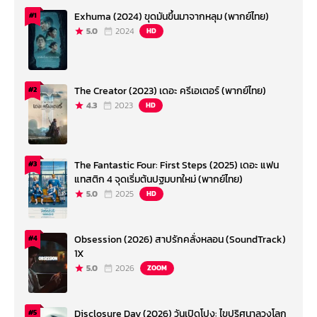
Exhuma (2024) ขุดมันขึ้นมาจากหลุม (พากย์ไทย)
#1
5.0
2024
HD
The Creator (2023) เดอะ ครีเอเตอร์ (พากย์ไทย)
#2
4.3
2023
HD
The Fantastic Four: First Steps (2025) เดอะ แฟน
#3
แทสติก 4 จุดเริ่มต้นปฐมบทใหม่ (พากย์ไทย)
5.0
2025
HD
Obsession (2026) สาปรักคลั่งหลอน (SoundTrack)
#4
1X
5.0
2026
ZOOM
Disclosure Day (2026) วันเปิดโปง: ไขปริศนาลวงโลก
#5