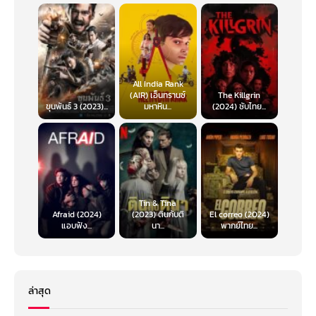
All India Rank
(AIR) เอ็นทรานซ์
The Killgrin
ขุนพันธ์ 3 (2023)...
มหาหิน...
(2024) ซับไทย...
Tin & Tina
Afraid (2024)
(2023) ตินกับติ
El correo (2024)
แอบฟัง...
นา...
พากย์ไทย...
ล่าสุด