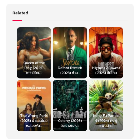
Related
Queen of the
Ring (2025)
Do not Disturb
Highest 2 Lowest
พากย์ไทย...
(2023) ห้าม...
(2025) ซับไทย
The Wrong Paris
Kung Fu Panda
(2025) ปารีสนี้ไม่มี
Colony (2026)
4 (2024) กังฟู
หอไอเฟล...
ยึดร่างคลั่ง...
แพนด้า...