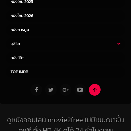
หนังใหม่ 2025
หนังจีน
หนังญี่ปุ่น
หนังใหม่ 2026
หนังการ์ตูน
ดูซีรีย์
ซีรี่ย์ไทย
ซีรีย์จีน
หนัง 18+
ซีรีย์ฝรั่ง
ซีรีย์เกาหลี
TOP IMDB
ดูหนังออนไลน์ movie2free ไม่มีโฆษณาขั้น
ดูฟรี ทั้ง HD 4K ดูได้ 24 ชั่วโมงเลย