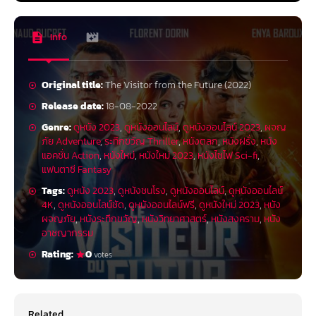
Info
Original title:
The Visitor from the Future (2022)
Release date:
18-08-2022
Genre:
ดูหนัง 2023
,
ดูหนังออนไลน์
,
ดูหนังออนไลน์ 2023
,
ผจญ
ภัย Adventure
,
ระทึกขวัญ Thriller
,
หนังตลก
,
หนังฝรั่ง
,
หนัง
แอคชั่น Action
,
หนังใหม่
,
หนังใหม่ 2023
,
หนังไซไฟ Sci-fi
,
แฟนตาซี Fantasy
Tags:
ดูหนัง 2023
,
ดูหนังชนโรง
,
ดูหนังออนไลน์
,
ดูหนังออนไลน์
4K
,
ดูหนังออนไลน์ชัด
,
ดูหนังออนไลน์ฟรี
,
ดูหนังใหม่ 2023
,
หนัง
ผจญภัย
,
หนังระทึกขวัญ
,
หนังวิทยาศาสตร์
,
หนังสงคราม
,
หนัง
อาชญากรรม
Rating:
0
votes
Related