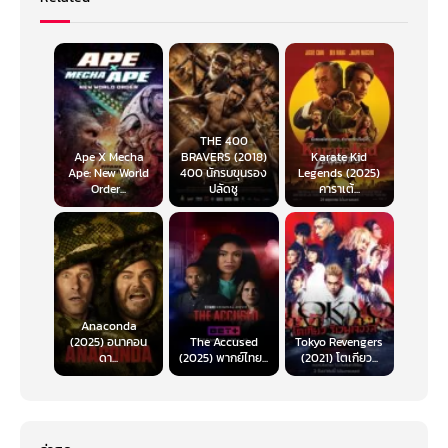
THE 400
Ape X Mecha
BRAVERS (2018)
Karate Kid
Ape: New World
400 นักรบขุนรอง
Legends (2025)
Order...
ปลัดชู
คาราเต้...
Anaconda
(2025) อนาคอน
The Accused
Tokyo Revengers
ดา...
(2025) พากย์ไทย...
(2021) โตเกียว...