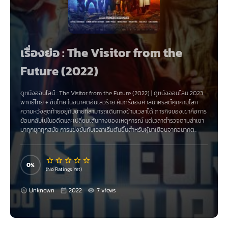
เรื่องย่อ : The Visitor from the
Future (2022)
ดูหนังออนไลน์
:
The Visitor from the Future (2022)
|
ดูหนังออนไลน 2023
พากย์ไทย + ซับไทย ในอนาคตอันเลวร้าย คัมภีร์ของศาสนาคริสต์คุกคามโลก
ความหวังสุดท้ายอยู่กับชายที่สามารถเดินทางข้ามเวลาได้ ภารกิจของเขาคือการ
ย้อนกลับไปในอดีตและเปลี่ยนเส้นทางของเหตุการณ์ แต่เวลาตำรวจตามล่าเขา
มาทุกยุคทุกสมัย การแข่งขันกับเวลาเริ่มต้นขึ้นสำหรับผู้มาเยือนจากอนาคต..
0
(No Ratings Yet)
Unknown
2022
7 views