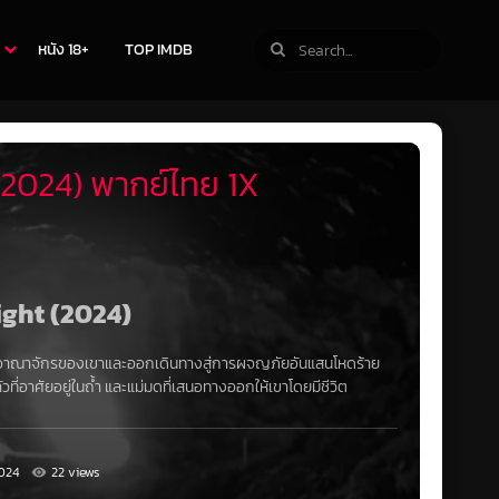
หนัง 18+
TOP IMDB
(2024) พากย์ไทย 1X
night (2024)
กอาณาจักรของเขาและออกเดินทางสู่การผจญภัยอันแสนโหดร้าย
ัวที่อาศัยอยู่ในถ้ำ และแม่มดที่เสนอทางออกให้เขาโดยมีชีวิต
024
22 views