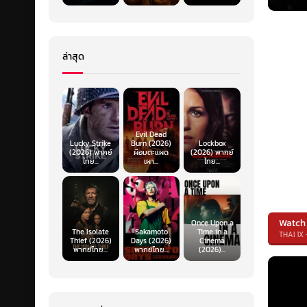
ล่าสุด
Evil Dead
Lucky Strike
Burn (2026)
Lockbox
(2026) พากย์
ผีอมตะแผด
(2026) พากย์
ไทย...
เผา...
ไทย...
Watch
Once Upon a
The Isolate
Sakamoto
Time in a
THAI 1X 
Thief (2026)
Days (2026)
Cinema
พากย์ไทย...
พากย์ไทย...
(2026)...