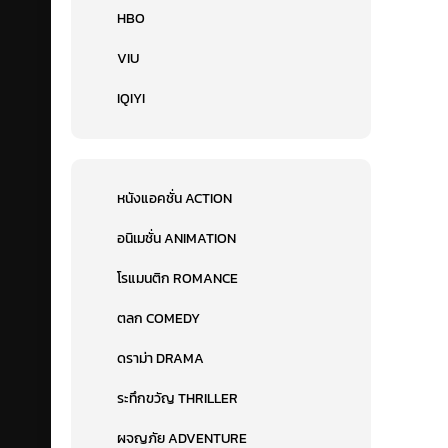
HBO
VIU
IQIYI
หนังแอคชั่น ACTION
อนิเมชั่น ANIMATION
โรแมนติก ROMANCE
ตลก COMEDY
ดราม่า DRAMA
ระทึกขวัญ THRILLER
ผจญภัย ADVENTURE