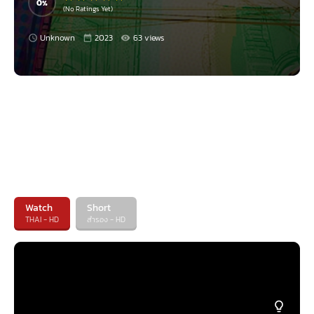
0
(No Ratings Yet)
Unknown
2023
63 views
Watch
Short
THAI - HD
สำรอง - HD