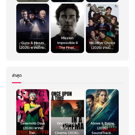
Mission
Guns & Moses
Impossible 8
No Other Choice
(2025) พากย์ไทย...
The Final...
(2025) งานนี้.....
ล่าสุด
Sakamoto Days
Once Upon a
Above & Below
(2026) พากย์
Time in a
(2026)
ไทย...
Cinema (2026)...
SoundTrack...