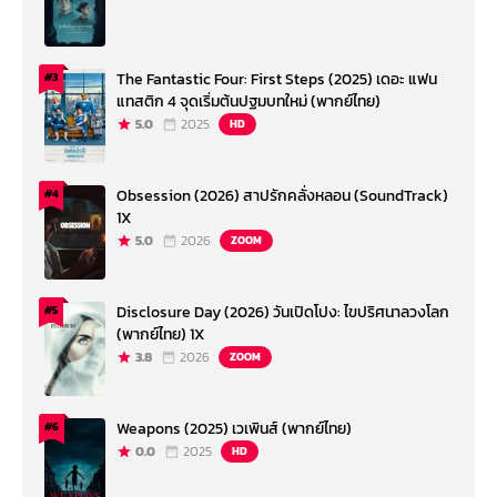
The Fantastic Four: First Steps (2025) เดอะ แฟน
#3
แทสติก 4 จุดเริ่มต้นปฐมบทใหม่ (พากย์ไทย)
5.0
2025
HD
Obsession (2026) สาปรักคลั่งหลอน (SoundTrack)
#4
1X
5.0
2026
ZOOM
Disclosure Day (2026) วันเปิดโปง: ไขปริศนาลวงโลก
#5
(พากย์ไทย) 1X
3.8
2026
ZOOM
Weapons (2025) เวเพินส์ (พากย์ไทย)
#6
0.0
2025
HD