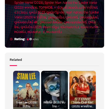
Spider Verse (2023)
,
Spider Man Across the Spider Verse
(2023) พากย์ไทย
,
TOPIMDB
,
การ์ตูน สไปเดอร์แมน (พากย์ไทย)
,
ชีวิตวัยรุ่น
,
ดูหนัง 2023
,
ดูหนัง Spider Man Across the Spider
Verse (2023) พากย์ไทย
,
ดูหนังชนโรง
,
ดูหนังฟรี
,
ดูหนังออนไลน์
,
ดูหนังออนไลน์ 4K
,
ดูหนังออนไลน์ชัด
,
ดูหนังออนไลน์ฟรี
,
ดูหนัง
ใหม่
,
ดูหนังใหม่ 2023
,
หนังการ์ตูน
,
หนังครอบครัว
,
หนังผจญภัย
,
หนังฝรั่ง
,
หนังแฟนตาซี
,
หนังแอคชั่น
Rating:
0
votes
Related
Stan Lee (2023)
ROB1N (2025) ซับ
Stone Cold Fox
ซับไทย
ไทย
(2025) พากย์ไทย...