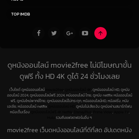
ซีรีย์ฝรั่ง
ซีรีย์เกาหลี
TOP IMDB
ดูหนังออนไลน์ movie2free ไม่มีโฆษณาขั้น
ดูฟรี ทั้ง HD 4K ดูได้ 24 ชั่วโมงเลย
เว็บไซต์ ดูหนังออนลไลน์
movie2free
,
ดูหนังออนไลน์ 4K
, ดูหนังออนไลน์ HD, ดูหนัง
ออนไลน์ 2024, ดูหนังออนไลน์ฟรี 2024, หนังออนไลน์ ไทย, ดูหนัง netflix หนังออนไลน์
ฟรี, ดูหนังใหม่พากย์ไทย, ดูหนังออนไลน์ไม่กระตุก, หนังออนไลน์HD, หนังฝรั่ง, หนัง
เอเชีย, หนังออนไลน์ netflix
ดูหนังออนไลน์ HD
ดูหนังไม่เสียเงิน ดูหนังผ่านสมาร์ทโฟน
หนังเต็มเรื่อง
ดูหนังออนไลน์ฟรี 4K
Netfilx
,
DisneyPlus
,
Prime Video
,
Apple TV
,
Hulu
รวมถึงแฟลตฟอร์มอื่น ๆ
movie2free เว็บดูหนังออนไลน์ที่ดีที่สุด อัปเดตหนัง