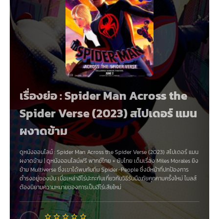
เรื่องย่อ : Spider Man Across the
Spider Verse (2023) สไปเดอร์ แมน
ผงาดข้าม
ดูหนังออนไลน์
:
Spider Man Across the Spider Verse (2023) สไปเดอร์ แมน
ผงาดข้าม
|
ดูหนังออนไลน์ฟรี
พากย์ไทย + ซับไทย เต็มเรื่อง Miles Morales ยิง
ข้าม Multiverse ซึ่งเขาได้พบกับทีม Spider-People ซึ่งมีหน้าที่ปกป้องการ
ดำรงอยู่ของมัน เมื่อเหล่าฮีโร่ปะทะกันเกี่ยวกับวิธีรับมือภัยคุกคามครั้งใหม่ ไมลส์
ต้องนิยามความหมายของการเป็นฮีโร่เสียใหม่