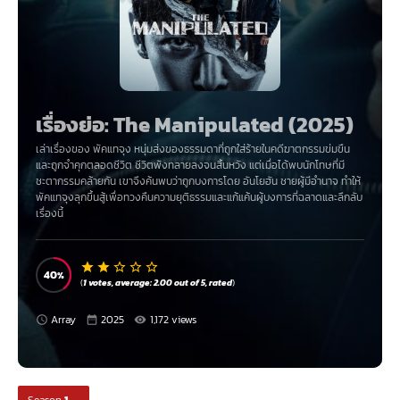
เรื่องย่อ: The Manipulated (2025)
เล่าเรื่องของ พัคแทจุง หนุ่มส่งของธรรมดาที่ถูกใส่ร้ายในคดีฆาตกรรมข่มขืน
และถูกจำคุกตลอดชีวิต ชีวิตพังทลายลงจนสิ้นหวัง แต่เมื่อได้พบนักโทษที่มี
ชะตากรรมคล้ายกัน เขาจึงค้นพบว่าถูกบงการโดย อันโยฮัน ชายผู้มีอำนาจ ทำให้
พัคแทจุงลุกขึ้นสู้เพื่อทวงคืนความยุติธรรมและแก้แค้นผู้บงการที่ฉลาดและลึกลับ
เรื่องนี้
40
(
1
votes, average:
2.00
out of 5,
rated
)
Array
2025
1,172 views