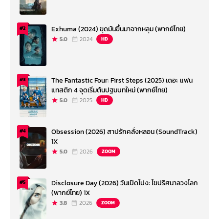
Exhuma (2024) ขุดมันขึ้นมาจากหลุม (พากย์ไทย)
#2
5.0
2024
HD
The Fantastic Four: First Steps (2025) เดอะ แฟน
#3
แทสติก 4 จุดเริ่มต้นปฐมบทใหม่ (พากย์ไทย)
5.0
2025
HD
Obsession (2026) สาปรักคลั่งหลอน (SoundTrack)
#4
1X
5.0
2026
ZOOM
Disclosure Day (2026) วันเปิดโปง: ไขปริศนาลวงโลก
#5
(พากย์ไทย) 1X
3.8
2026
ZOOM