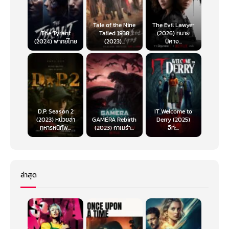
Tale of the Nine
The Evil Lawyer
The Tyrant
Tailed 1938
(2026) ทนาย
(2024) พากย์ไทย
(2023)...
ปีศาจ...
D.P. Season 2
IT Welcome to
(2023) หน่วยล่า
GAMERA Rebirth
Derry (2025)
ทหารหนีทัพ...
(2023) กาเมร่า...
อิท:...
ล่าสุด