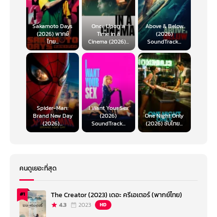
Sakamoto Days
Once Upon a
Above & Below
(2026) พากย์
Time in a
(2026)
ไทย...
Cinema (2026)...
SoundTrack...
Spider-Man:
I Want Your Sex
Brand New Day
(2026)
One Night Only
(2026)...
SoundTrack...
(2026) ซับไทย...
คนดูเยอะที่สุด
The Creator (2023) เดอะ ครีเอเตอร์ (พากย์ไทย)
#1
4.3
2023
HD