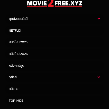
ดูหนังออนไลน์
หนังไทย
หนังฝรั่ง
NETFLIX
หนังเอเชีย
หนังเกาหลี
หนังใหม่ 2025
หนังจีน
หนังญี่ปุ่น
หนังใหม่ 2026
หนังการ์ตูน
ดูซีรีย์
ซีรี่ย์ไทย
ซีรีย์จีน
หนัง 18+
ซีรีย์ฝรั่ง
ซีรีย์เกาหลี
TOP IMDB