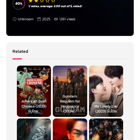
40
(
1
votes, average:
2.00
out of 5,
rated
)
Unknown
2025
1,181 views
Related
Gundam:
American Born
Requiem for
Chinese (2023)
Vengeance
My Lovely Liar
ซับไทย...
(2024)...
(2023) ซับไทย