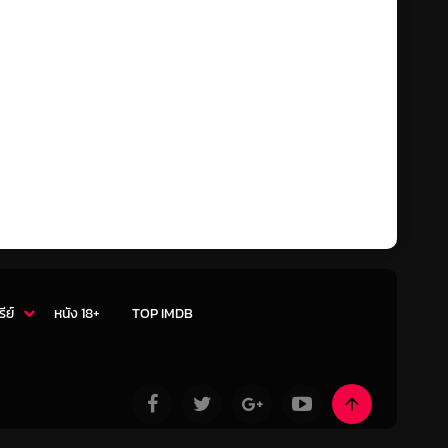
รีย์
หนัง 18+
TOP IMDB