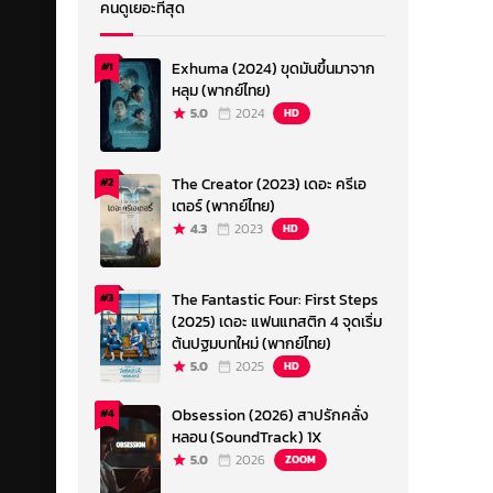
คนดูเยอะที่สุด
Exhuma (2024) ขุดมันขึ้นมาจาก
#1
หลุม (พากย์ไทย)
5.0
2024
HD
The Creator (2023) เดอะ ครีเอ
#2
เตอร์ (พากย์ไทย)
4.3
2023
HD
The Fantastic Four: First Steps
#3
(2025) เดอะ แฟนแทสติก 4 จุดเริ่ม
ต้นปฐมบทใหม่ (พากย์ไทย)
5.0
2025
HD
Obsession (2026) สาปรักคลั่ง
#4
หลอน (SoundTrack) 1X
5.0
2026
ZOOM