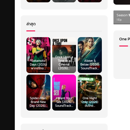
Season
1
1 Ep.
ล่าสุด
One Pi
Once Upon a
Sakamoto
Time in a
Above &
Days (2026)
Cinema
Below (2026)
พากย์ไทย...
(2026)...
SoundTrack...
Spider-Man:
I Want Your
One Night
Brand New
Sex (2026)
Only (2026)
Day (2026)...
SoundTrack...
ซับไทย...