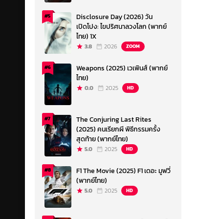
Disclosure Day (2026) วัน
#5
เปิดโปง: ไขปริศนาลวงโลก (พากย์
ไทย) 1X
3.8
2026
ZOOM
Weapons (2025) เวเพินส์ (พากย์
#6
ไทย)
0.0
2025
HD
The Conjuring Last Rites
#7
(2025) คนเรียกผี พิธีกรรมครั้ง
สุดท้าย (พากย์ไทย)
5.0
2025
HD
F1 The Movie (2025) F1 เดอะ มูฟวี่
#8
(พากย์ไทย)
5.0
2025
HD