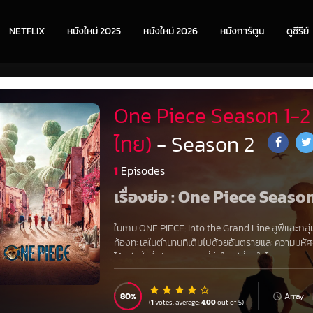
NETFLIX
หนังใหม่ 2025
หนังใหม่ 2026
หนังการ์ตูน
ดูซีรีย์
One Piece Season 1-2 (2
ไทย)
- Season 2
1
Episodes
เรื่องย่อ : One Piece Season
ในเกม ONE PIECE: Into the Grand Line ลูฟี่และกล
ท้องทะเลในตำนานที่เต็มไปด้วยอันตรายและความมหัศจ
ได้แห่งนี้เพื่อค้นหาสมบัติที่ยิ่งใหญ่ที่สุดในโลก 
80
Array
(
1
votes, average:
4.00
out of 5)