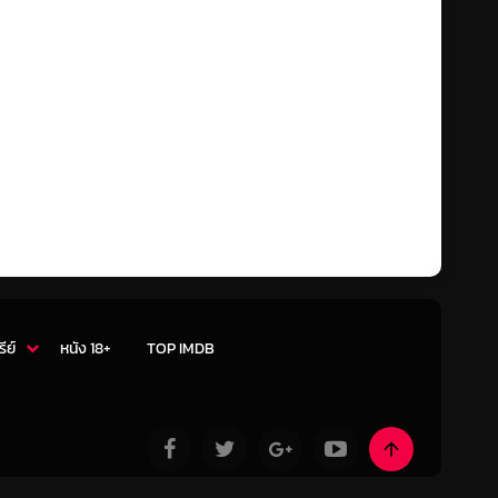
รีย์
หนัง 18+
TOP IMDB