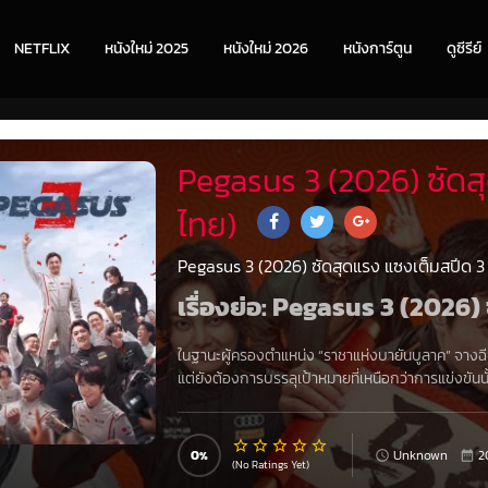
NETFLIX
หนังใหม่ 2025
หนังใหม่ 2026
หนังการ์ตูน
ดูซีรีย์
Pegasus 3 (2026) ซัดส
ไทย)
Pegasus 3 (2026) ซัดสุดแรง แซงเต็มสปีด 3
เรื่องย่อ: Pegasus 3 (2026)
ในฐานะผู้ครองตำแหน่ง “ราชาแห่งบายันบูลาค” จางฉีจึ
แต่ยังต้องการบรรลุเป้าหมายที่เหนือกว่าการแข่งขันนั
0
Unknown
2
(No Ratings Yet)