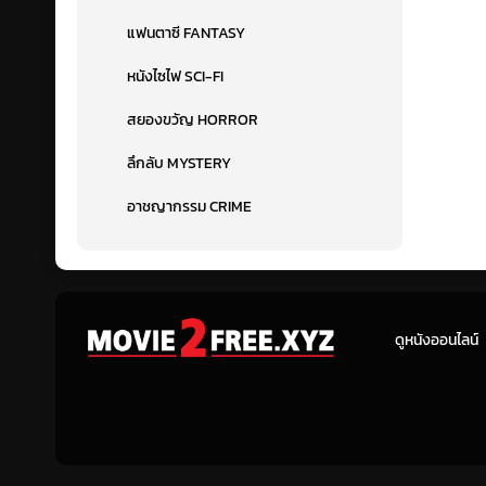
แฟนตาซี FANTASY
หนังไซไฟ SCI-FI
สยองขวัญ HORROR
ลึกลับ MYSTERY
อาชญากรรม CRIME
ดูหนังออนไลน์