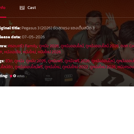
nfo
Cast
iginal title:
Pegasus 3 (2026) ซัดสุดแรง แซงเต็มสปีด 3
lease date:
07-05-2026
nre:
ครอบครัว Family
,
ดูหนัง 2026
,
ดูหนังออนไลน์
,
ดูหนังออนไลน์ 2026
,
ตลก C
ก
,
หนังเอเชีย
,
หนังใหม่
,
หนังใหม่ 2026
gs:
ชีวิต
,
ดูหนัง
,
ดูหนัง 2026
,
ดูหนังฟรี
,
ดูหนังฟรี 2026
,
ดูหนังออนไลน์
,
ดูหนังออน
นไลน์ชัด
,
ดูหนังออนไลน์ฟรี
,
ดูหนังใหม่
,
ดูหนังใหม่ 2022
,
ดูหนังใหม่ 2026
,
หนังครอบ
ting:
0
votes