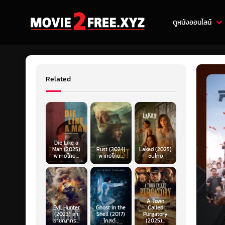
ดูหนังออนไลน์
Related
Die Like a
Man (2025)
Rust (2024)
Lakad (2025)
พากย์ไทย...
พากย์ไทย...
ซับไทย
A Town
Evil Hunter
Ghost in the
Called
(2023) ล่า
Shell (2017)
Purgatory
อาชญากร...
โกสต์...
(2025)...