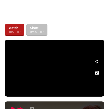
Watch
Short
THAI - HD
สำรอง - HD
Info