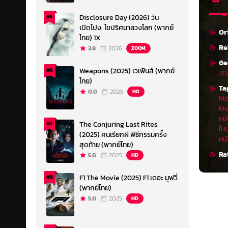
Disclosure Day (2026) วัน
#5
เปิดโปง: ไขปริศนาลวงโลก (พากย์
Or
ไทย) 1X
Re
3.8
2026
ZOOM
Ge
Weapons (2025) เวเพินส์ (พากย์
#6
20
ไทย)
Ta
0.0
2025
HD
Me
Me
หน
The Conjuring Last Rites
#7
ให
(2025) คนเรียกผี พิธีกรรมครั้ง
หน
สุดท้าย (พากย์ไทย)
Ra
5.0
2025
HD
F1 The Movie (2025) F1 เดอะ มูฟวี่
#8
(พากย์ไทย)
5.0
2025
HD