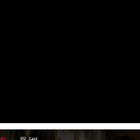
nfo
Cast