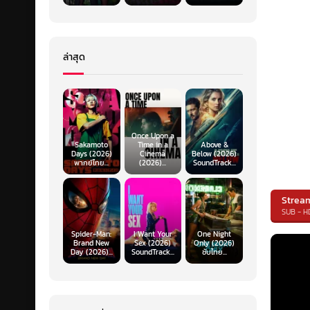
ล่าสุด
Once Upon a
Sakamoto
Time in a
Above &
Days (2026)
Cinema
Below (2026)
พากย์ไทย...
(2026)...
SoundTrack...
Strea
SUB - H
Spider-Man:
I Want Your
One Night
Brand New
Sex (2026)
Only (2026)
Day (2026)...
SoundTrack...
ซับไทย...