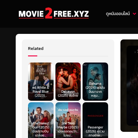
ดูหนังออนไลน์
Related
Exhuma
ed White &
(2024) ขุดมัน
Royal Blue
Delusyon
ขึ้นมาจาก
(2023)...
(2025) ซับไทย
หลุม...
The Naked
She Said
Gun (2025)
Maybe (2025)
Passenger
มือปราบปืน
เมื่อเธอตอบว่า…
(2026) ผู้ร่วม
เปลือย...
ไม่แน่...
ทางตาย...