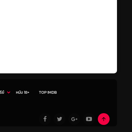
รีย์
หนัง 18+
TOP IMDB