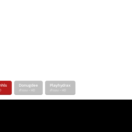
mhls
Donugdee
Playhydrax
D
สำรอง - HD
สำรอง - HD