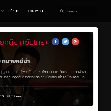
หนัง 18+
TOP IMDB
คดีฆ่า (ซับไทย)
) ทนายคดีฆ่า
า
|
ดูหนังออนไลน์
พากย์ไทย
+
ซับไทย
1080P
เต็มเรื่อง ทนายจำเลย
ปรารถนาสุดอันตรายของตัวเอง เมื่อเธอรับทำคดีให้กับศิลปินที่
024
93 views