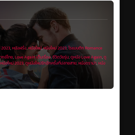
์ 2023
,
หนังฝรั่ง
,
หนังใหม่
,
หนังใหม่ 2023
,
โรแมนติก Romance
ากย์ไทย
,
Love Again เต็มเรื่อง
,
ซีวิตวัยรุ่น
,
ดูหนัง Love Again
,
ดู
ูหนังใหม่ 2023
,
ดูหนังใหม่รักอีกครั้งที่ปลายสาย
,
หนังดราม่า
,
หนัง