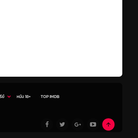
รีย์
หนัง 18+
TOP IMDB