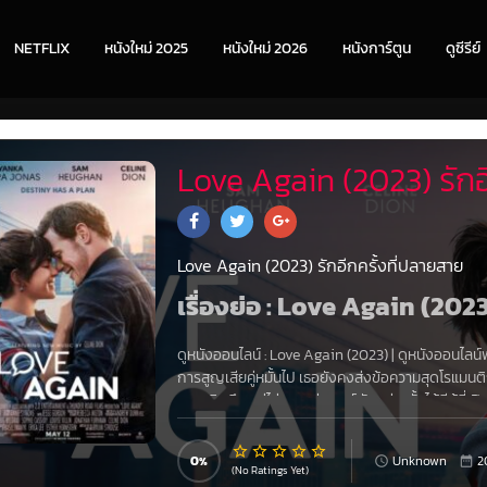
NETFLIX
หนังใหม่ 2025
หนังใหม่ 2026
หนังการ์ตูน
ดูซีรีย์
Love Again (2023) รักอ
Love Again (2023) รักอีกครั้งที่ปลายสาย
เรื่องย่อ : Love Again (2023
ดูหนังออนไลน์
:
Love Again (2023)
|
ดูหนังออนไลน์
การสูญเสียคู่หมั้นไป เธอยังคงส่งข้อความสุดโรแมนติก
ความคิดถึง แต่ไม่ทราบว่าเบอร์ดังกล่าวนั้นได้มีผู้ที่เปิ
ถ้อยคำและวลีอันงดงามจากข้อความบอกรักปริศนาที่ส่
หนังสือชีวประวัติ เซลีน ดีออน ดีว่าสาวชื่อดังก้อง
0
Unknown
2
เขาได้มีโอกาสได้พบเจอกับสาวเจ้าของข้อความปริศนาค
(No Ratings Yet)