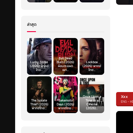
ล่าสุด
Evil Dead
Lucky Strike
Burn (2026)
Lockbox
(2026) พากย์
ผีอมตะแผด
(2026) พากย์
ไทย...
เผา...
ไทย...
Xxx
Once Upon a
The Isolate
Sakamoto
Time in a
ENG - H
Thief (2026)
Days (2026)
Cinema
พากย์ไทย...
พากย์ไทย...
(2026)...