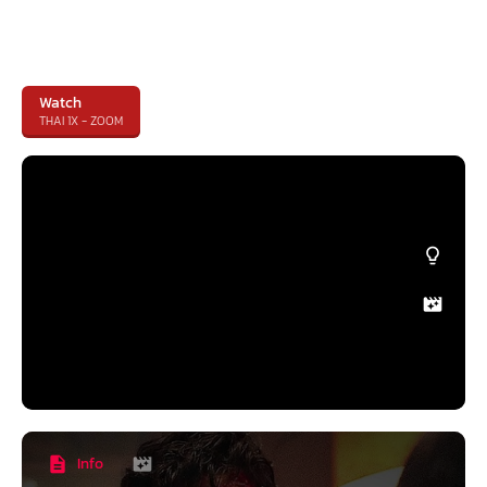
Watch
THAI 1X - ZOOM
Info