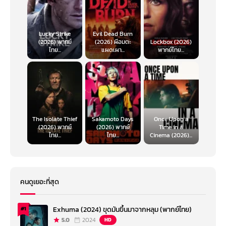
Lucky Strike
Evil Dead Burn
(2026) พากย์
(2026) ผีอมตะ
Lockbox (2026)
ไทย...
แผดเผา...
พากย์ไทย...
The Isolate Thief
Sakamoto Days
Once Upon a
(2026) พากย์
(2026) พากย์
Time in a
ไทย...
ไทย...
Cinema (2026)...
คนดูเยอะที่สุด
Exhuma (2024) ขุดมันขึ้นมาจากหลุม (พากย์ไทย)
#1
5.0
2024
HD