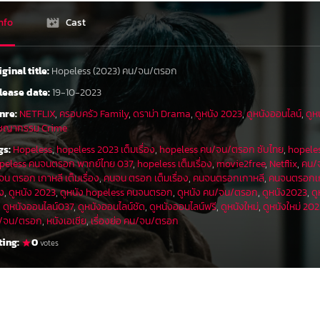
nfo
Cast
iginal title:
Hopeless (2023) คน/จน/ตรอก
lease date:
19-10-2023
nre:
NETFLIX
,
ครอบครัว Family
,
ดราม่า Drama
,
ดูหนัง 2023
,
ดูหนังออนไลน์
,
ดูห
ชญากรรม Crime
gs:
Hopeless
,
hopeless 2023 เต็มเรื่อง
,
hopeless คน/จน/ตรอก ซับไทย
,
hopeles
peless คนจนตรอก พากย์ไทย 037
,
hopeless เต็มเรื่อง
,
movie2free
,
Netflix
,
คน/
น ตรอก เกาหลี เต็มเรื่อง
,
คนจน ตรอก เต็มเรื่อง
,
คนจนตรอกเกาหลี
,
คนจนตรอกเก
ัง
,
ดูหนัง 2023
,
ดูหนัง hopeless คนจนตรอก
,
ดูหนัง คน/จน/ตรอก
,
ดูหนัง2023
,
ดู
,
ดูหนังออนไลน์037
,
ดูหนังออนไลน์ชัด
,
ดูหนังออนไลน์ฟรี
,
ดูหนังใหม่
,
ดูหนังใหม่ 20
/จน/ตรอก
,
หนังเอเชีย
,
เรื่องย่อ คน/จน/ตรอก
ting:
0
votes