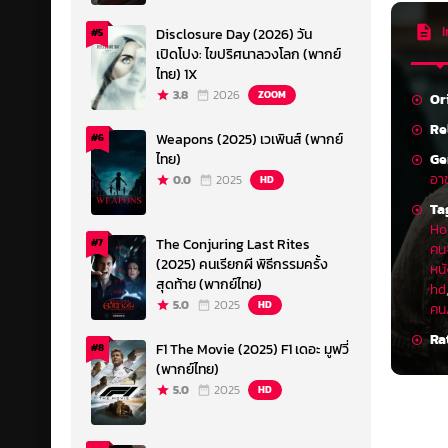
I
Disclosure Day (2026) วัน
#5
เปิดโปง: ไขปริศนาลวงโลก (พากย์
ไทย) 1X
3.8
2026
ZOOM
Or
Re
Weapons (2025) เวเพินส์ (พากย์
#6
Ge
ไทย)
อา
0.0
2025
HD
Ta
Ho
The Conjuring Last Rites
#7
คนจ
(2025) คนเรียกผี พิธีกรรมครั้ง
หน
สุดท้าย (พากย์ไทย)
hd
5.0
2025
HD
คน
Ra
F1 The Movie (2025) F1 เดอะ มูฟวี่
#8
(พากย์ไทย)
5.0
2025
HD