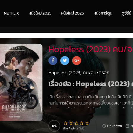
NETFLIX
หนังใหม่ 2025
หนังใหม่ 2026
หนังการ์ตูน
ดูซีรีย์
Hopeless (2023) คน/จ
Hopeless (2023) คน/จน/ตรอก
เรื่องย่อ :
Hopeless (2023)
เป็นเรื่องราวของ ยอนยู เป็นเด็กหนุ่มวัยสิบเจ็ดปีที่เ
ทนกับการใช้ความรุนแรกจากพ่อเลี้ยงของเขา เขาก็เริ่มเ
ส่วน ชียอน เป็นอีกชายหนุ่มอีกหนึ่งคนที่เกิดและโตม
อาชญากรรมแห่งหนึ่ง โดยเข้าเรียนมาตั้งแต่วัยเยาว์ว
0
Unknown
2
(No Ratings Yet)