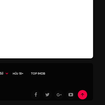
รีย์
หนัง 18+
TOP IMDB