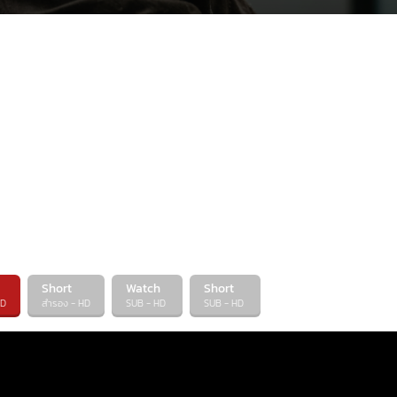
Short
Watch
Short
HD
สำรอง - HD
SUB - HD
SUB - HD