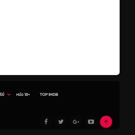
รีย์
หนัง 18+
TOP IMDB