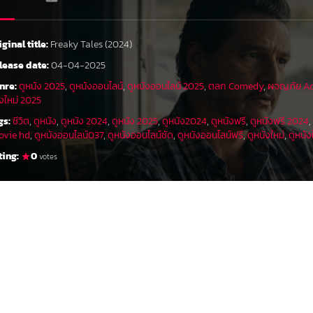
iginal title:
Freaky Tales (2024)
lease date:
04-04-2025
nre:
ดูหนัง 2025
,
ดูหนังออนไลน์
,
ดูหนังออนไลน์ 2025
,
ตลก Comedy
,
ผจญภัย Ad
งใหม่ 2025
gs:
ชีวิต
,
ดูหนัง
,
ดูหนัง 2024
,
ดูหนัง 2025
,
ดูหนัง2024
,
ดูหนังฟรี
,
ดูหนังฟรี 2024
ovie hd
,
ดูหนังออนไลน์037
,
ดูหนังออนไลน์ชัด
,
ดูหนังออนไลน์ฟรี
,
ดูหนังใหม่
,
ดูหนัง
ting:
0
votes