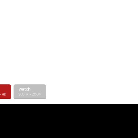
Watch
- HD
SUB 1X - ZOOM