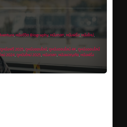
venture
,
หนังชีวิต Biography
,
หนังตลก
,
หนังฝรั่ง
,
หนังใหม่
,
,
ดูหนังฟรี 2025
,
ดูหนังออนไลน์
,
ดูหนังออนไลน์ 4K
,
ดูหนังออนไลน์
ใหม่ 2024
,
ดูหนังใหม่ 2025
,
หนังตลก
,
หนังผจญภัย
,
หนังฝรั่ง