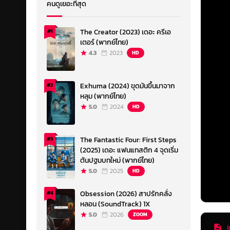
คนดูเยอะที่สุด
The Creator (2023) เดอะ ครีเอ
#1
เตอร์ (พากย์ไทย)
4.3
2023
HD
Exhuma (2024) ขุดมันขึ้นมาจาก
#2
หลุม (พากย์ไทย)
5.0
2024
HD
The Fantastic Four: First Steps
#3
(2025) เดอะ แฟนแทสติก 4 จุดเริ่ม
ต้นปฐมบทใหม่ (พากย์ไทย)
5.0
2025
HD
Obsession (2026) สาปรักคลั่ง
#4
หลอน (SoundTrack) 1X
5.0
2026
ZOOM
I