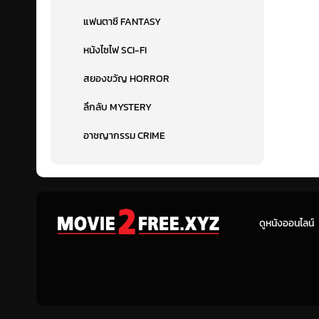
แฟนตาซี FANTASY
หนังไซไฟ SCI-FI
สยองขวัญ HORROR
ลึกลับ MYSTERY
อาชญากรรม CRIME
ดูหนังออนไลน์