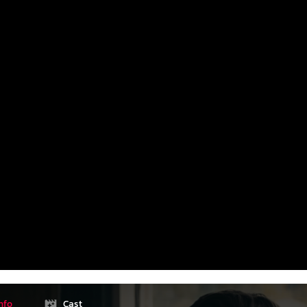
nfo
Cast