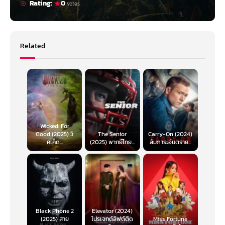
Rating:
0
votes
Related
Wicked: For
Good (2025) วิ
The Senior
Carry-On (2024)
คเค็ด...
(2025) พากย์ไทย...
สัมภาระอันตราย...
Black Phone 2
Elevator (2024)
(2025) สาย
โปรเจกต์ลิฟต์ติด
Miss Fortune