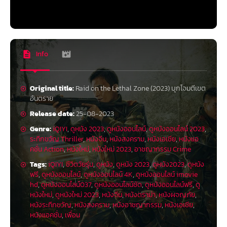
Info
Original title:
Raid on the Lethal Zone (2023) บุกโจมตีเขต
อันตราย
Release date:
25-08-2023
Genre:
iQIYI
,
ดูหนัง 2023
,
ดูหนังออนไลน์
,
ดูหนังออนไลน์ 2023
,
ระทึกขวัญ Thriller
,
หนังจีน
,
หนังสงคราม
,
หนังเอเชีย
,
หนังแอ
คชั่น Action
,
หนังใหม่
,
หนังใหม่ 2023
,
อาชญากรรม Crime
Tags:
iQIYI
,
ชีวิตวัยรุ่น
,
ดูหนัง
,
ดูหนัง 2023
,
ดูหนัง2023
,
ดูหนัง
ฟรี
,
ดูหนังออนไลน์
,
ดูหนังออนไลน์ 4K
,
ดูหนังออนไลน์ imovie
hd
,
ดูหนังออนไลน์037
,
ดูหนังออนไลน์ชัด
,
ดูหนังออนไลน์ฟรี
,
ดู
หนังใหม่
,
ดูหนังใหม่ 2023
,
หนังจีน
,
หนังดราม่า
,
หนังผจญภัย
,
หนังระทึกขวัญ
,
หนังสงคราม
,
หนังอาชญากรรม
,
หนังเอเชีย
,
หนังแอคชั่น
,
เพื่อน