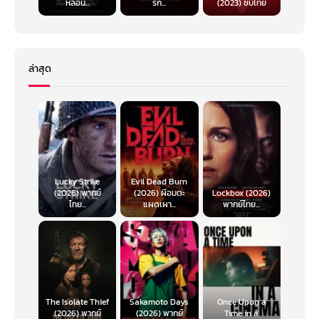
หลอน...
รัก...
(2023) ซับไทย
ล่าสุด
Lucky Strike
Evil Dead Burn
(2026) พากย์
(2026) ผีอมตะ
Lockbox (2026)
ไทย...
แผดเผา...
พากย์ไทย...
The Isolate Thief
Sakamoto Days
Once Upon a
(2026) พากย์
(2026) พากย์
Time in a