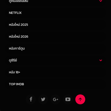
ดูหนังออนไลน์
หนังไทย
หนังฝรั่ง
NETFLIX
หนังเอเชีย
หนังเกาหลี
หนังใหม่ 2025
หนังจีน
หนังญี่ปุ่น
หนังใหม่ 2026
หนังการ์ตูน
ดูซีรีย์
ซีรี่ย์ไทย
ซีรีย์จีน
หนัง 18+
ซีรีย์ฝรั่ง
ซีรีย์เกาหลี
TOP IMDB