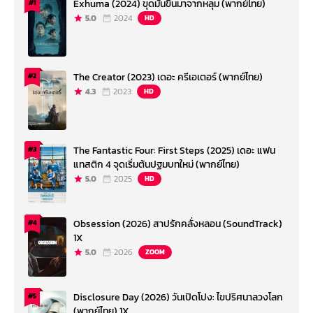
Exhuma (2024) ขุดมันขึ้นมาจากหลุม (พากย์ไทย)
#1
5.0
2024
HD
The Creator (2023) เดอะ ครีเอเตอร์ (พากย์ไทย)
#2
4.3
2023
HD
The Fantastic Four: First Steps (2025) เดอะ แฟน
#3
แทสติก 4 จุดเริ่มต้นปฐมบทใหม่ (พากย์ไทย)
5.0
2025
HD
Obsession (2026) สาปรักคลั่งหลอน (SoundTrack)
#4
1X
5.0
2026
ZOOM
Disclosure Day (2026) วันเปิดโปง: ไขปริศนาลวงโลก
#5
(พากย์ไทย) 1X