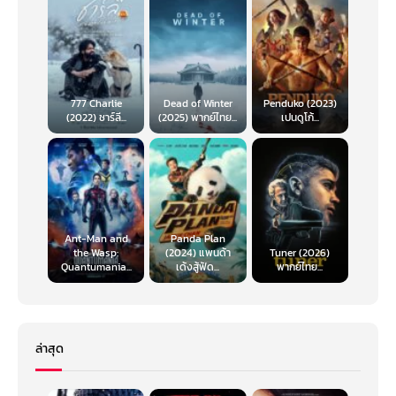
777 Charlie
Dead of Winter
Penduko (2023)
(2022) ชาร์ลี...
(2025) พากย์ไทย...
เปนดูโก้...
Ant-Man and
Panda Plan
the Wasp:
(2024) แพนด้า
Tuner (2026)
Quantumania...
เด้งสู้ฟัด...
พากย์ไทย...
ล่าสุด