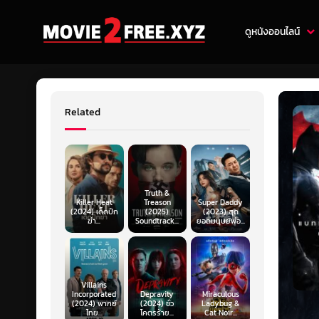
ดูหนังออนไลน์
Related
Truth &
Killer Heat
Treason
Super Daddy
(2024) เด็ดปีก
(2025)
(2023) สุด
ฆ่า...
Soundtrack...
ยอดมนุษย์พ่อ...
Villains
Incorporated
Depravity
Miraculous
(2024) พากย์
(2024) ชั่ว
Ladybug &
ไทย...
โคตรร้าย...
Cat Noir...