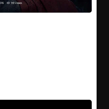
งโลกกำลังหารือกันเกี่ยวกับซูเปอร์ฮีโร่ ว่าจริง ๆ แล้วพวกเขาเป็นที่
016
99 views
ัยคุกคามตัวใหม่ที่โผล่ออกมาอย่างรวดเร็ว ทำให้มนุษยชาติต้องตก