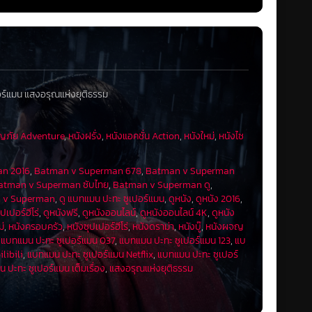
มน ทำให้ทุกคนเสียชีวิต ซูเปอร์แมนซึ่งเสียใจที่ยับยั้งเหตุการณ์นี้ไม่
ทเล็กซ์เพื่อขโมยคริปโตไนต์ จากนั้นได้สร้างชุดเกราะ ปืนยิงระเบิด
้เข้าไปในยานคริปโตไนต์และได้พบข้อมูลหลายอย่าง
และเปิดเผยว่าตนต้องการยุยงให้ซูเปอร์แมนและแบทแมนสู้กัน ลูเธอ
าร์ธา ซูเปอร์แมนพยายามอธิบายให้แบทแมนฟังแต่ไม่สำเร็จ ทั้งคู่สู้
ร์แมน แสงอรุณแห่งยุติธรรม
น ซูเปอร์แมนบอกแบทแมนให้ “ปกป้องมาร์ธา” ซึ่งมีชื่อเดียวกับแม่
้ทั้งคู่ฟัง แบทแมนจึงแยกไปช่วยมาร์ธา ส่วนซูเปอร์แมนไปพบลู
ภัย Adventure
,
หนังฝรั่ง
,
หนังแอคชั่น Action
,
หนังใหม่
,
หนังไซ
มส์เดย์ สัตว์ประหลาดที่ตัดต่อพันธุกรรมจากดีเอ็นเอของซ็อดและ
เดอร์วูแมน” ร่วมกันต่อสู้กับดูมส์เดย์แต่สู้ไม่ได้ เมื่อพบว่าดูมส์
n 2016
,
Batman v Superman 678
,
Batman v Superman
กคริปโตไนต์แทงดูมส์เดย์จนตาย แต่ซูเปอร์แมนที่อ่อนแรงจากคริปโต
atman v Superman ซับไทย
,
Batman v Superman ดู
,
n v Superman
,
ดู แบทแมน ปะทะ ซูเปอร์แมน
,
ดูหนัง
,
ดูหนัง 2016
,
ุปเปอร์ฮีโร่
,
ดูหนังฟรี
,
ดูหนังออนไลน์
,
ดูหนังออนไลน์ 4K
,
ดูหนัง
ูเธอร์เย้ยหยันว่าเมื่อซูเปอร์แมนตายไป โลกก็อ่อนแอเกินกว่าจะต่อ
ม่
,
หนังครอบครัว
,
หนังซุปเปอร์ฮีโร่
,
หนังดราม่า
,
หนังบู๊
,
หนังผจญ
ำลังมีบางสิ่งที่ใหญ่กว่านี้มาที่โลก มีการจัดงานรำลึกถึงซูเปอร์แมน
,
แบทแมน ปะทะ ซูเปอร์แมน 037
,
แบทแมน ปะทะ ซูเปอร์แมน 123
,
แบ
ย์น, เลน, มาร์ธาและพรินซ์มาร่วมงานศพของเขา มาร์ธามอบซองที่
libili
,
แบทแมน ปะทะ ซูเปอร์แมน Netflix
,
แบทแมน ปะทะ ซูเปอร์
บพรินซ์หลังงานศพว่าเขาตั้งใจจะสร้างทีมยอดมนุษย์เพื่อทำหน้าที่
 ปะทะ ซูเปอร์แมน เต็มเรื่อง
,
แสงอรุณแห่งยุติธรรม
ในเอกสารของลูเธอร์ เมื่อทั้งหมดกลับไป เศษดินรอบ ๆ โลงศพ