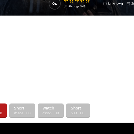
แมน” ผู้ที่ช่วยเหลือนครเมโทรโปลิสเอาไว้ ในขณะที่คนทั้
0
Unknown
2
(No Ratings Yet)
ต้องการหรือไม่ แบทแมนและซูเปอร์แมนก็ต้องเจอกับภ
อยู่ในอันตรายมากกว่าที่พวกเขาเคยเจอมา
Short
Watch
Short
HD
สำรอง - HD
สำรอง - HD
SUB - HD