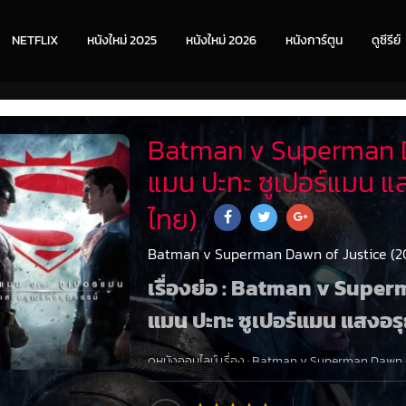
NETFLIX
หนังใหม่ 2025
หนังใหม่ 2026
หนังการ์ตูน
ดูซีรีย์
Batman v Superman D
แมน ปะทะ ซูเปอร์แมน แ
ไทย)
Batman v Superman Dawn of Justice (201
เรื่องย่อ : Batman v Supe
แมน ปะทะ ซูเปอร์แมน แสงอร
ดูหนังออนไลน์ เรื่อง
:
Batman v Superman Dawn of 
ยุติธรรม
|
ดูหนังออนไลน์ฟรี
พากย์ไทย
+
ซับไทย
108
เหมือนพระเจ้า “แบทแมน” ผู้ปกครองเมืองก็อธแธมอันน่า