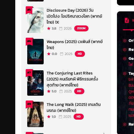
Disclosure Day (2026) วัน
#5
เปิดโปง: ไขปริศนาลวงโลก (พากย์
I
ไทย) 1X
3.8
2026
ZOOM
Or
Weapons (2025) เวเพินส์ (พากย์
#6
ไทย)
Re
0.0
2025
HD
Ge
ไฟ 
The Conjuring Last Rites
Ta
#7
(2025) คนเรียกผี พิธีกรรมครั้ง
bil
สุดท้าย (พากย์ไทย)
Ba
ดู
5.0
2025
HD
ออ
ภัย
The Long Walk (2025) เกมเดิน
#8
ทแ
มรณะ (พากย์ไทย)
แม
1.0
2025
HD
Ra