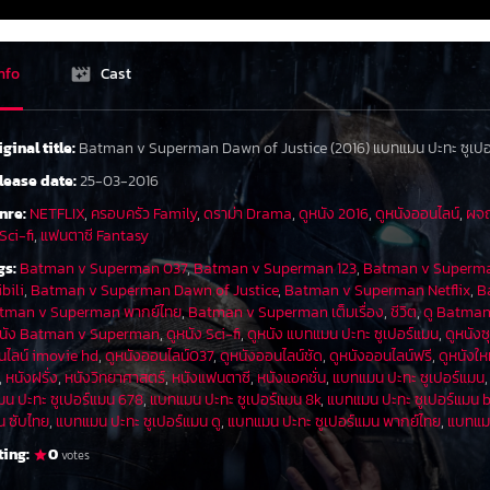
ลูเธอร์วางระเบิดในที่ประชุมที่ฟินช์กำลังไต่สวนซูเปอร์แ
ได้ตัดสินใจเนรเทศตัวเอง ด้านแบทแมนบุกเข้าไปในบริษั
คริปโตไนต์และหอกคริปโตไนต์ ขณะเดียวกันลูเธอร์ได
nfo
Cast
ลูเธอร์ลักพาตัวมาร์ธา เค้นต์ แม่บุญธรรมของคลาร์ก
ร์บังคับให้ซูเปอร์แมนฆ่าแบทแมนเพื่อแลกกับชีวิตของม
iginal title:
Batman v Superman Dawn of Justice (2016) แบทแมน ปะทะ ซูเปอ
กันอย่างรุนแรง ก่อนที่แบทแมนจะมีโอกาสฆ่าซูเปอร์แม
ของแบทแมน เลนมาถึงแล้วอธิบายสถานการณ์ทั้งหมดให
lease date:
25-03-2016
เธอร์ที่ยานคริปโตไนต์
nre:
NETFLIX
,
ครอบครัว Family
,
ดราม่า Drama
,
ดูหนัง 2016
,
ดูหนังออนไลน์
,
ผจญ
Sci-fi
,
แฟนตาซี Fantasy
เมื่อแผนการไม่สำเร็จ ลูเธอร์ใช้แผนสำรองคือปล่อยดู
ของเขาเองออกมา ซูเปอร์แมน แบทแมนและพรินซ์ในชื่อ “วัน
gs:
Batman v Superman 037
,
Batman v Superman 123
,
Batman v Superma
เดย์จะอ่อนพลังเมื่อถูกคริปโตไนต์ ซูเปอร์แมนใช้หอ
ibili
,
Batman v Superman Dawn of Justice
,
Batman v Superman Netflix
,
B
ไนต์เช่นกันก็ถูกดูมส์เดย์แทงตาย
tman v Superman พากย์ไทย
,
Batman v Superman เต็มเรื่อง
,
ชีวิต
,
ดู Batma
หนัง Batman v Superman
,
ดูหนัง Sci-fi
,
ดูหนัง แบทแมน ปะทะ ซูเปอร์แมน
,
ดูหนังซ
ลูเธอร์ถูกจับกุมและถูกโกนศีรษะ เมื่อเวย์นไปเยี่ยม ล
นไลน์ imovie hd
,
ดูหนังออนไลน์037
,
ดูหนังออนไลน์ชัด
,
ดูหนังออนไลน์ฟรี
,
ดูหนังให
ต้านสิ่งมีชีวิตนอกโลกที่มาคุกคาม ลูเธอร์ยังเตือนว่าก
,
หนังฝรั่ง
,
หนังวิทยาศาสตร์
,
หนังแฟนตาซี
,
หนังแอคชั่น
,
แบทแมน ปะทะ ซูเปอร์แมน
ที่เมืองเมโทรโปลิส คลาร์กถูกประกาศว่าเสียชีวิต เว
มน ปะทะ ซูเปอร์แมน 678
,
แบทแมน ปะทะ ซูเปอร์แมน 8k
,
แบทแมน ปะทะ ซูเปอร์แมน bi
ภายในมีแหวนหมั้นของคลาร์กให้เลน ด้านเวย์นพูดคุยกั
น ซับไทย
,
แบทแมน ปะทะ ซูเปอร์แมน ดู
,
แบทแมน ปะทะ ซูเปอร์แมน พากย์ไทย
,
แบทแมน
ปกป้องโลกหลังซูเปอร์แมนตาย โดยเริ่มจากค้นหาจาก
ting:
0
votes
ของคลาร์กก็เริ่มลอยขึ้น