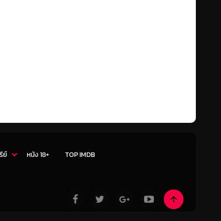
รีย์
หนัง 18+
TOP IMDB