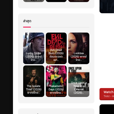
ล่าสุด
Evil Dead
Lucky Strike
Burn (2026)
Lockbox
(2026) พากย์
ผีอมตะแผด
(2026) พากย์
ไทย...
เผา...
ไทย...
Once Upon a
The Isolate
Sakamoto
Time in a
Thief (2026)
Days (2026)
Cinema
Watch
พากย์ไทย...
พากย์ไทย...
(2026)...
THAI - 