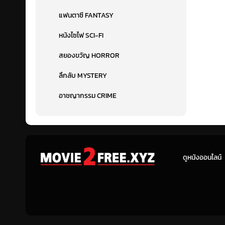
แฟนตาซี FANTASY
หนังไซไฟ SCI-FI
สยองขวัญ HORROR
ลึกลับ MYSTERY
อาชญากรรม CRIME
ดูหนังออนไลน์