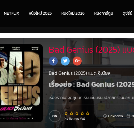
NETFLIX
หนังใหม่ 2025
หนังใหม่ 2026
หนังการ์ตูน
ดูซีรีย์
Bad Genius (2025) แบด
Bad Genius (2025) แบด จีเนียส
เรื่องย่อ : Bad Genius (202
เรื่องราวของกลุ่มนักเรียนชั้นมัธยมปลายที่ร่วมมือกั
0
Unknown
2
(No Ratings Yet)