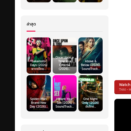
ล่าสุด
Once Upon a
Sakamoto
Time in a
Above &
Days (2026)
Cinema
Below (2026)
พากย์ไทย...
(2026)...
SoundTrack...
Watch
THAI - 
Spider-Man:
I Want Your
One Night
Brand New
Sex (2026)
Only (2026)
Day (2026)...
SoundTrack...
ซับไทย...