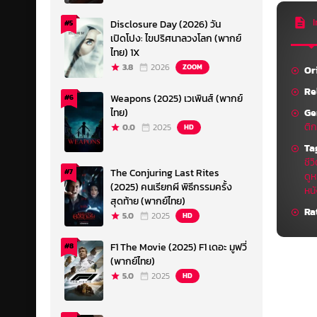
I
Disclosure Day (2026) วัน
#5
เปิดโปง: ไขปริศนาลวงโลก (พากย์
ไทย) 1X
3.8
2026
ZOOM
Or
Re
Weapons (2025) เวเพินส์ (พากย์
#6
Ge
ไทย)
ติ
0.0
2025
HD
Ta
ชีว
The Conjuring Last Rites
#7
ดูห
(2025) คนเรียกผี พิธีกรรมครั้ง
หน
สุดท้าย (พากย์ไทย)
Ra
5.0
2025
HD
F1 The Movie (2025) F1 เดอะ มูฟวี่
#8
(พากย์ไทย)
5.0
2025
HD