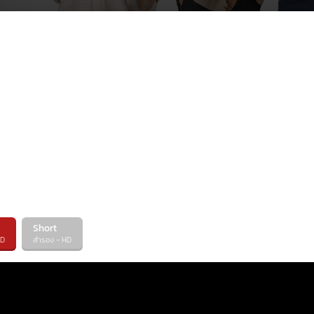
Short
HD
สำรอง - HD