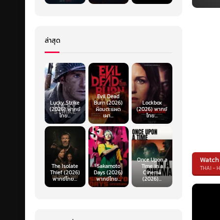
ล่าสุด
Evil Dead
Lucky Strike
Burn (2026)
Lockbox
(2026) พากย์
ผีอมตะแผด
(2026) พากย์
ไทย...
เผา...
ไทย...
Watch
Once Upon a
The Isolate
Sakamoto
Time in a
THAI - 
Thief (2026)
Days (2026)
Cinema
พากย์ไทย...
พากย์ไทย...
(2026)...