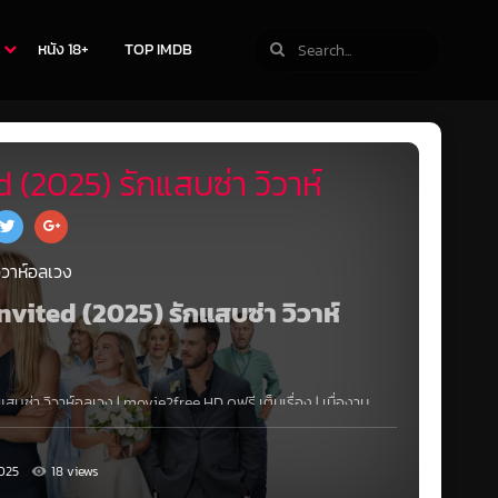
หนัง 18+
TOP IMDB
 (2025) รักแสบซ่า วิวาห์
ิวาห์อลเวง
Invited (2025) รักแสบซ่า วิวาห์
แสบซ่า วิวาห์อลเวง
|
movie2free
HD ดูฟรี เต็มเรื่อง | เมื่องาน
ทั้งสองฝ่ายจึงต้องเจอกับความท้าทายในการรักษาช่วงเวลาพิเศษ
่งหนึ่ง กับพี่เจ้าสาวอีกฝั่งหนึ่ง ต้องต่อสู้กันอย่างสับสน
บคนที่พวกเขารัก
025
18 views