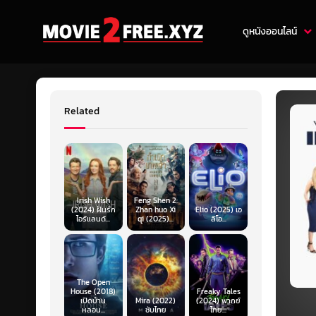
ดูหนังออนไลน์
Related
Irish Wish
Feng Shen 2:
(2024) ฝันรัก
Zhan huo Xi
Elio (2025) เอ
ไอร์แลนด์...
qi (2025)...
ลิโอ...
The Open
House (2018)
Freaky Tales
เปิดบ้าน
Mira (2022)
(2024) พากย์
หลอน...
ซับไทย
ไทย...