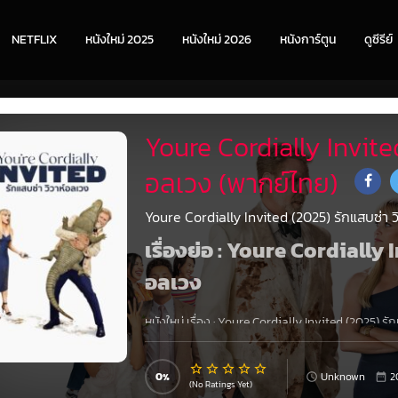
NETFLIX
หนังใหม่ 2025
หนังใหม่ 2026
หนังการ์ตูน
ดูซีรีย์
Youre Cordially Invited
อลเวง (พากย์ไทย)
Youre Cordially Invited (2025) รักแสบซ่า ว
เรื่องย่อ : Youre Cordially 
อลเวง
หนังใหม่ เรื่อง
:
Youre Cordially Invited (2025) รัก
แต่งงานสองงานบังเอิญจองวันและสถานที่เดียวกัน 
ของครอบครัวเอาไว้ ในสงครามช่วงชิงสุดฮา พ่อเจ้าสาวฝั
อลหม่านเพื่อปกป้องงานฉลองอันน่าประทับใจไว้ให้กั
0
Unknown
2
(No Ratings Yet)