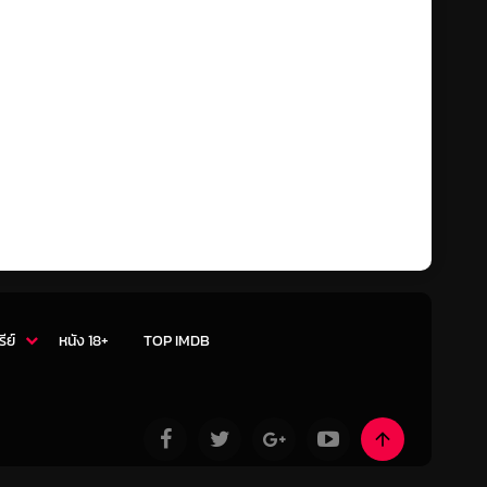
รีย์
หนัง 18+
TOP IMDB