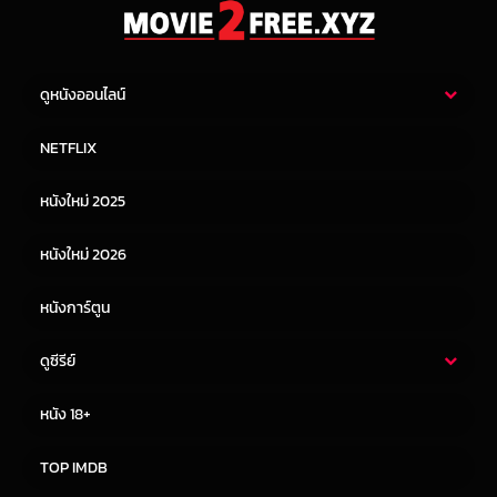
ดูหนังออนไลน์
หนังไทย
หนังฝรั่ง
NETFLIX
หนังเอเชีย
หนังเกาหลี
หนังใหม่ 2025
หนังจีน
หนังญี่ปุ่น
หนังใหม่ 2026
หนังการ์ตูน
ดูซีรีย์
ซีรี่ย์ไทย
ซีรีย์จีน
หนัง 18+
ซีรีย์ฝรั่ง
ซีรีย์เกาหลี
TOP IMDB