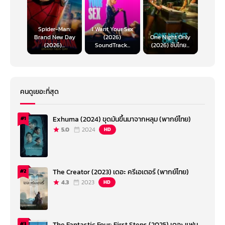
Spider-Man:
I Want Your Sex
Brand New Day
(2026)
One Night Only
(2026)...
SoundTrack...
(2026) ซับไทย...
คนดูเยอะที่สุด
Exhuma (2024) ขุดมันขึ้นมาจากหลุม (พากย์ไทย)
#1
5.0
2024
HD
The Creator (2023) เดอะ ครีเอเตอร์ (พากย์ไทย)
#2
4.3
2023
HD
The Fantastic Four: First Steps (2025) เดอะ แฟน
#3