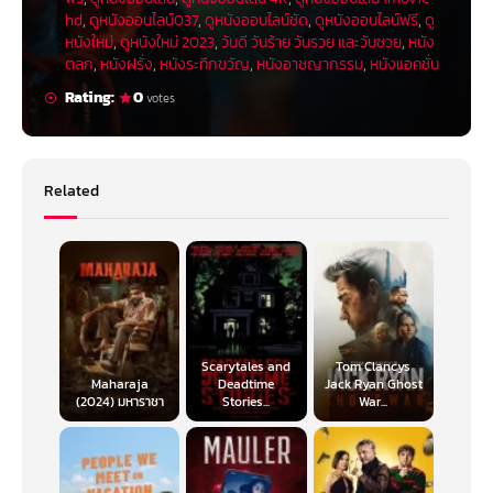
hd
,
ดูหนังออนไลน์037
,
ดูหนังออนไลน์ชัด
,
ดูหนังออนไลน์ฟรี
,
ดู
หนังใหม่
,
ดูหนังใหม่ 2023
,
วันดี วันร้าย วันรวย และวันซวย
,
หนัง
ตลก
,
หนังฝรั่ง
,
หนังระทึกขวัญ
,
หนังอาชญากรรม
,
หนังแอคชั่น
Rating:
0
votes
Related
Scarytales and
Tom Clancys
Maharaja
Deadtime
Jack Ryan Ghost
(2024) มหาราชา
Stories...
War...