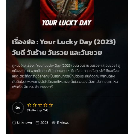
เรื่องย่อ : Your Lucky Day (2023)
วันดี วันร้าย วันรวย และวันซวย
ดูหนังใหม่ เรื่อง
:
Your Lucky Day (2023) วันดี วันร้าย วันรวย และวันซวย
|
ดู
หนังออนไลน์
พากย์ไทย
+
ซับไทย
1080P เต็มเรื่อง ภายหลังการโต้เถียงเรื่อง
ลอตเตอรีที่ถูกรางวัลกลายเป็นสถานการณ์ที่มีตัวประกันถึงตาย พยานต้อง
ตัดสินใจว่าพวกเขาจะไปได้ไกลแค่ไหน และเต็มใจจะนองเลือดไปมากขนาดไหน
เพื่อตัดเงิน 156 ล้านดอลลาร์
0
(No Ratings Yet)
Unknown
2023
11 views