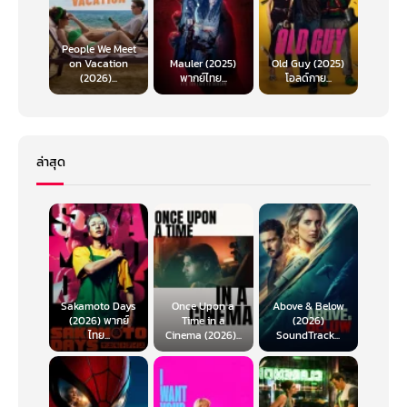
People We Meet
on Vacation
Mauler (2025)
Old Guy (2025)
(2026)...
พากย์ไทย...
โอลด์กาย...
ล่าสุด
Sakamoto Days
Once Upon a
Above & Below
(2026) พากย์
Time in a
(2026)
ไทย...
Cinema (2026)...
SoundTrack...