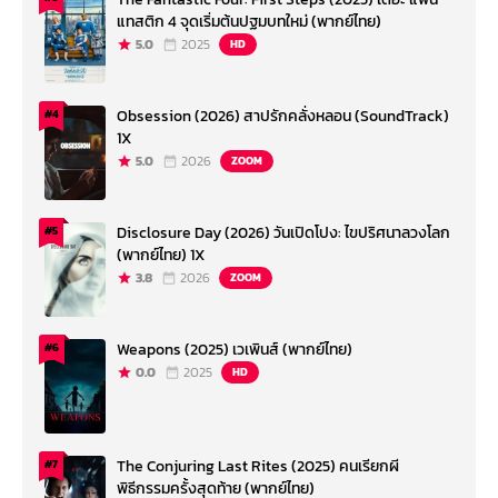
แทสติก 4 จุดเริ่มต้นปฐมบทใหม่ (พากย์ไทย)
5.0
2025
HD
Obsession (2026) สาปรักคลั่งหลอน (SoundTrack)
#4
1X
5.0
2026
ZOOM
Disclosure Day (2026) วันเปิดโปง: ไขปริศนาลวงโลก
#5
(พากย์ไทย) 1X
3.8
2026
ZOOM
Weapons (2025) เวเพินส์ (พากย์ไทย)
#6
0.0
2025
HD
The Conjuring Last Rites (2025) คนเรียกผี
#7
พิธีกรรมครั้งสุดท้าย (พากย์ไทย)