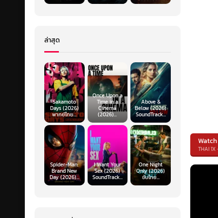
ล่าสุด
Once Upon a
Sakamoto
Time in a
Above &
Days (2026)
Cinema
Below (2026)
พากย์ไทย...
(2026)...
SoundTrack...
Watch
THAI 1X 
Spider-Man:
I Want Your
One Night
Brand New
Sex (2026)
Only (2026)
Day (2026)...
SoundTrack...
ซับไทย...