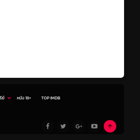
รีย์
หนัง 18+
TOP IMDB