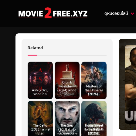
ดูหนังออนไลน์
Related
Crumb
Catcher
Masters of
Ash (2025)
(2024) พากย์
the Universe
พากย์ไทย
ไทย
(2026)...
The Cello
The Grey
Home Sweet
(2023) พากย์
(2011) ฝ่าฝูง
Home Rebirth
ไทย
เขี้ยวสยองโลก
(2025)...