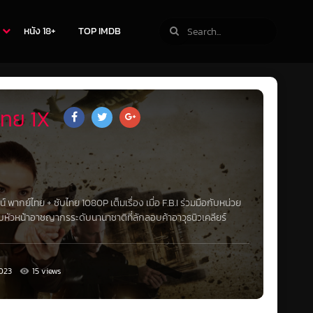
หนัง 18+
TOP IMDB
ไทย 1X
น์
พากย์ไทย
+
ซับไทย
1080P
เต็มเรื่อง เมื่อ F.B.I ร่วมมือกับหน่วย
ับหัวหน้าอาชญากรระดับนานาชาติที่ลักลอบค้าอาวุธนิวเคลียร์
023
15 views