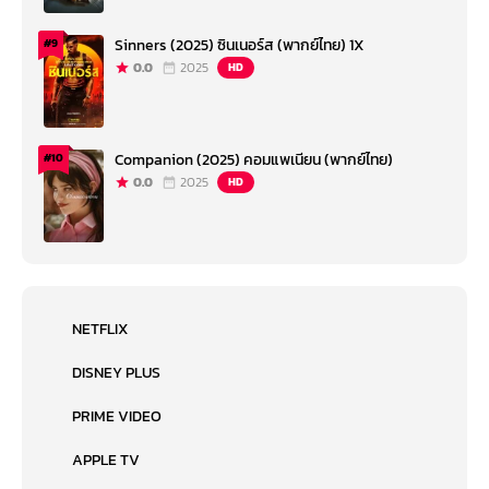
Sinners (2025) ซินเนอร์ส (พากย์ไทย) 1X
#9
0.0
2025
HD
Companion (2025) คอมแพเนียน (พากย์ไทย)
#10
0.0
2025
HD
NETFLIX
DISNEY PLUS
PRIME VIDEO
APPLE TV