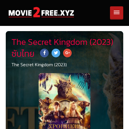
The Secret Kingdom (2023)
ซับไทย
The Secret Kingdom (2023)