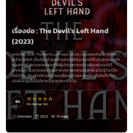
เรื่องย่อ : The Devil’s Left Hand
(2023)
ดูหนังใหม่ เรื่อง
:
The Devil’s Left Hand (2023)
|
ดูหนังออนไลน์
พากย์ไทย
+
ซับไทย
1080P เต็มเรื่อง ตัวตนปีศาจละเมิดสื่อในงานปาร์ตี้ขึ้นบ้านใหม่ของคู่รัก
หนุ่มสาว สร้างความหายนะและทำให้ผู้เข้าร่วมหวาดกลัว หลังจากงานปาร์ตี้
บุคคลนั้นจะเริ่มสะกดรอยตามแขก พวกเขาพยายามต่อสู้กลับ แต่ไม่รู้ว่าจะไว้ใจ
ใครได้บ้าง เนื่องจากปีศาจสามารถเปลี่ยนรูปร่างและดูเหมือนเป็นใครก็ได้ เงิน
เดิมพันจะสูงขึ้นเมื่อปีศาจเริ่มฆ่าพวกเขาทีละคน
0
(No Ratings Yet)
Unknown
2023
14 views