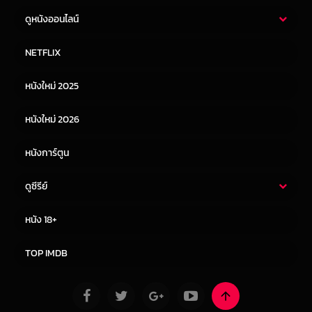
ดูหนังออนไลน์
หนังไทย
หนังฝรั่ง
NETFLIX
หนังเอเชีย
หนังเกาหลี
หนังใหม่ 2025
หนังจีน
หนังญี่ปุ่น
หนังใหม่ 2026
หนังการ์ตูน
ดูซีรีย์
ซีรี่ย์ไทย
ซีรีย์จีน
หนัง 18+
ซีรีย์ฝรั่ง
ซีรีย์เกาหลี
TOP IMDB