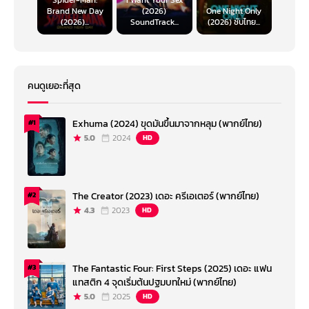
Spider-Man:
I Want Your Sex
Brand New Day
(2026)
One Night Only
(2026)...
SoundTrack...
(2026) ซับไทย...
คนดูเยอะที่สุด
Exhuma (2024) ขุดมันขึ้นมาจากหลุม (พากย์ไทย)
#1
5.0
2024
HD
The Creator (2023) เดอะ ครีเอเตอร์ (พากย์ไทย)
#2
4.3
2023
HD
The Fantastic Four: First Steps (2025) เดอะ แฟน
#3
แทสติก 4 จุดเริ่มต้นปฐมบทใหม่ (พากย์ไทย)
5.0
2025
HD