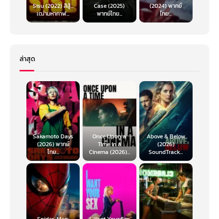
Sisu (2022) สิสู้…
Case (2025)
(2024) พากย์
เฒ่ามหากาฬ...
พากย์ไทย...
ไทย...
ล่าสุด
Sakamoto Days
Once Upon a
Above & Below
(2026) พากย์
Time in a
(2026)
ไทย...
Cinema (2026)...
SoundTrack...