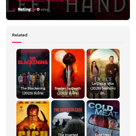
หนังสยองขวัญ
,
หนังอาชญากรรม
Rating:
0
votes
Related
La Dolce Villa
The Blackening
Beaten to Death
(2025) วิลล่าแห่ง
(2023) ซับไทย
(2023) ซับไทย
รัก...
The Inverted
Cold Meat