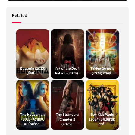
Related
Bugonia (2025)
Art of the Devil
Taklee Genesis
บูโกเนีย...
Rebirth (2026)...
(2024) ตาคลี...
The Housemaid
The Strangers:
Boy Kills World
(2025) ความลับ
Chapter 2
(2024) แค้นนี้ที่รอ
แม่บ้านร้าย...
(2025)...
คิวล์...