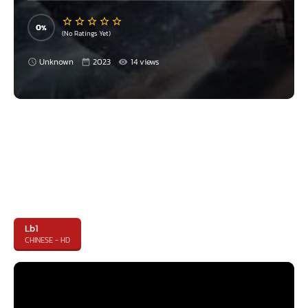
0
(No Ratings Yet)
Unknown
2023
14 views
Lb1
CHINESE - HD