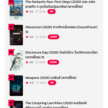
The Fantastic Four: First Steps (2025) เดอะ แฟน
#3
แทสติก 4 จุดเริ่มต้นปฐมบทใหม่ (พากย์ไทย)
5.0
2025
HD
Obsession (2026) สาปรักคลั่งหลอน (SoundTrack)
#4
1X
5.0
2026
ZOOM
Disclosure Day (2026) วันเปิดโปง: ไขปริศนาลวงโลก
#5
(พากย์ไทย) 1X
3.8
2026
ZOOM
Weapons (2025) เวเพินส์ (พากย์ไทย)
#6
0.0
2025
HD
The Conjuring Last Rites (2025) คนเรียกผี
#7
พิธีกรรมครั้งสุดท้าย (พากย์ไทย)