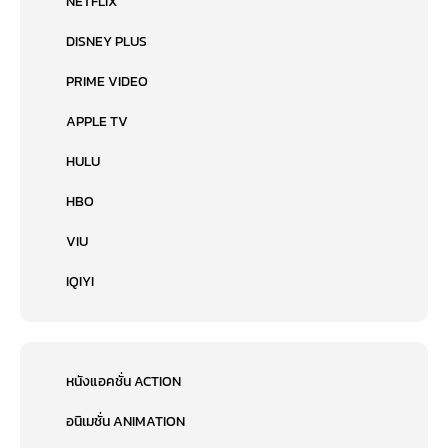
NETFLIX
DISNEY PLUS
PRIME VIDEO
APPLE TV
HULU
HBO
VIU
IQIYI
หนังแอคชั่น ACTION
อนิเมชั่น ANIMATION