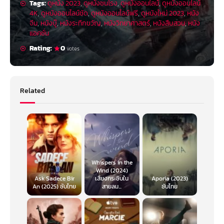
Tags:
ดูหนัง 2023
,
ดูหนังชนโรง
,
ดูหนังออนไลน์
,
ดูหนังออนไลน์
4K
,
ดูหนังออนไลน์ชัด
,
ดูหนังออนไลน์ฟรี
,
ดูหนังใหม่ 2023
,
หนัง
จีน
,
หนังบู๊
,
หนังระทึกขวัญ
,
หนังวิทยาศาสตร์
,
หนังสืบสวน
,
หนัง
แอคชั่น
Rating:
0
votes
Related
Whispers in the
Wind (2024)
Ask Sadece Bir
เสียงกระซิบใน
Aporia (2023)
An (2025) ซับไทย
สายลม...
ซับไทย