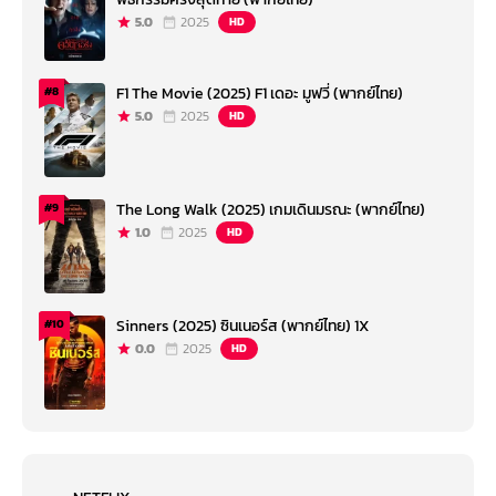
5.0
2025
HD
F1 The Movie (2025) F1 เดอะ มูฟวี่ (พากย์ไทย)
#8
5.0
2025
HD
The Long Walk (2025) เกมเดินมรณะ (พากย์ไทย)
#9
1.0
2025
HD
Sinners (2025) ซินเนอร์ส (พากย์ไทย) 1X
#10
0.0
2025
HD