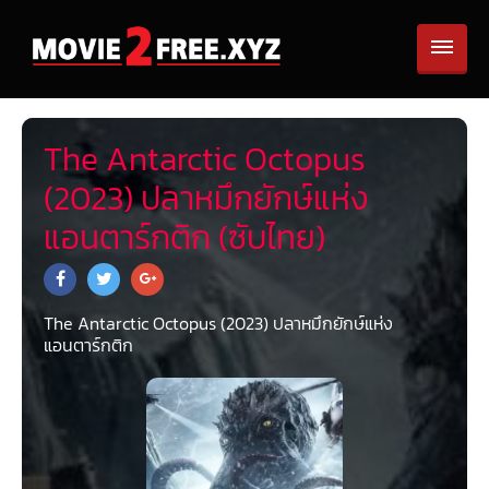
The Antarctic Octopus
(2023) ปลาหมึกยักษ์แห่ง
แอนตาร์กติก (ซับไทย)
The Antarctic Octopus (2023) ปลาหมึกยักษ์แห่ง
แอนตาร์กติก