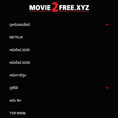
ดูหนังออนไลน์
หนังไทย
หนังฝรั่ง
NETFLIX
หนังเอเชีย
หนังเกาหลี
หนังใหม่ 2025
หนังจีน
หนังญี่ปุ่น
หนังใหม่ 2026
หนังการ์ตูน
ดูซีรีย์
ซีรี่ย์ไทย
ซีรีย์จีน
หนัง 18+
ซีรีย์ฝรั่ง
ซีรีย์เกาหลี
TOP IMDB