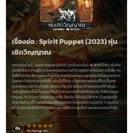
เรื่องย่อ : Spirit Puppet (2023) หุ่น
เชิดวิญญาณ
ดูหนังออนไลน์
:
Spirit Puppet (2023)
|
ดูหนังออนไลน์ 4k
พากย์ไทย + ซับไทย
เมื่อสิบปีก่อน จางลู่จือ นายพลหนุ่มแห่งจวนต้าซ่วยถูกฆาตกรรมอย่างลึกลับ คน
รับใช้ที่เฝ้าโถงจัดงานศพเห็นฝาโลงศพเปิดออกเอง และมือหุ่นไม้ยื่นออกมาจาก
โลงศพ ทำให้ทุกคนตกใจกลัว อย่างไรก็ตาม เมื่อพวกเขากลับไปที่โถงเก็บศพ
พวกเขาพบว่าฝาโลงไม่ขยับ ในขณะเดียวกัน ผู้บัญชาการของจวนที่กำลังสูบ
บุหรี่อยู่ในห้องชั้นในก็ถูกหุ่นเชิดเข้ามาหาและเสียชีวิตในที่เกิดเหตุ ทำให้จวนทรุด
โทรมลง 10 ปีต่อมา นักแสดงละครชื่อ ชื่อเจีย ได้รับหุ่นไม้หายาก ตั้งแต่หุ่นเชิด
เข้ามาในบ้าน ยวี้ปี้ แฟนสาวของชื่อเจียมักจะเห็นหุ่นเชิดตามมุมต่าง ๆ ของบ้าน
แต่หุ่นเชิดกลับไม่มีทีท่าว่าจะขยับเลย เธอคิดว่าเธอเห็นภาพหลอนจนกระทั่งชื่อ
เจียถูกแขวนบนหลังคาเหมือนหุ่นเชิดและเสียชีวิตอย่างลึกลับ เพื่อเปิดเผยความ
จริงเกี่ยวกับการฆาตกรรมของชื่อเจีย เจ้าหน้าที่ตำรวจเฉาหยวน
0
(No Ratings Yet)