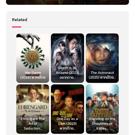
Related
Death is All
War Game
Around (2023)
The Astronaut
(2024) พากย์ไทย
อยากตาย...
(2025) พากย์ไทย...
Ehrengard The
One Day as a
Standing on the
Art of
Lion (2023)
Shoulders of
Seduction...
พากย์ไทย...
Kitties...