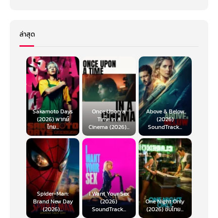
ล่าสุด
Sakamoto Days
Once Upon a
Above & Below
(2026) พากย์
Time in a
(2026)
ไทย...
Cinema (2026)...
SoundTrack...
Spider-Man:
I Want Your Sex
Brand New Day
(2026)
One Night Only
(2026)...
SoundTrack...
(2026) ซับไทย...