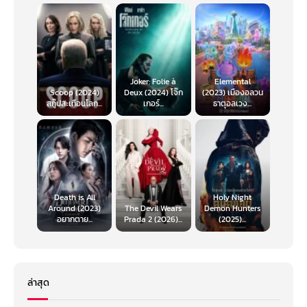
Joker: Folie à
Elemental
Scoop (2024)
Deux (2024) โจ๊ก
(2023) เมืองอลวน
สกู๊ปสะเทือนโลก...
เกอร์...
ธาตุอลเวง...
Death is All
Holy Night
Around (2023)
The Devil Wears
Demon Hunters
อยากตาย...
Prada 2 (2026)...
(2025)...
ล่าสุด