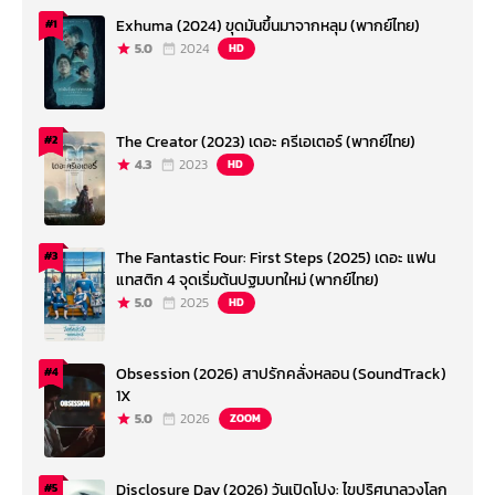
Exhuma (2024) ขุดมันขึ้นมาจากหลุม (พากย์ไทย)
#1
5.0
2024
HD
The Creator (2023) เดอะ ครีเอเตอร์ (พากย์ไทย)
#2
4.3
2023
HD
The Fantastic Four: First Steps (2025) เดอะ แฟน
#3
แทสติก 4 จุดเริ่มต้นปฐมบทใหม่ (พากย์ไทย)
5.0
2025
HD
Obsession (2026) สาปรักคลั่งหลอน (SoundTrack)
#4
1X
5.0
2026
ZOOM
Disclosure Day (2026) วันเปิดโปง: ไขปริศนาลวงโลก
#5