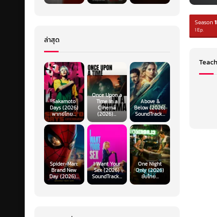
Season
1
1 Ep.
ล่าสุด
Teach
Once Upon a
Sakamoto
Time in a
Above &
Days (2026)
Cinema
Below (2026)
พากย์ไทย...
(2026)...
SoundTrack...
Spider-Man:
I Want Your
One Night
Brand New
Sex (2026)
Only (2026)
Day (2026)...
SoundTrack...
ซับไทย...