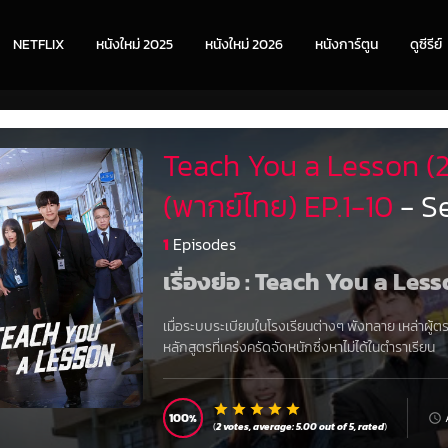
NETFLIX
หนังใหม่ 2025
หนังใหม่ 2026
หนังการ์ตูน
ดูซีรีย์
Teach You a Lesson (2
(พากย์ไทย) EP.1-10
- S
1
Episodes
เรื่องย่อ : Teach You a Les
เมื่อระบบระเบียบในโรงเรียนต่างๆ พังทลาย เหล่าผู้ต
หลักสูตรที่เคร่งครัดจัดหนักซึ่งหาไม่ได้ในตำราเรียน
100
(
2
votes, average:
5.00
out of 5,
rated
)