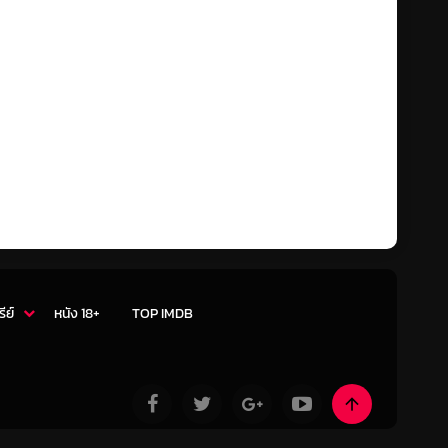
รีย์
หนัง 18+
TOP IMDB