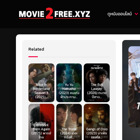
ดูหนังออนไลน์
Related
Alice In
Yu Yu
The Evil
Borderland
Hakusho
Lawyer
Season 3
(2023) คนเก่ง
(2026) ทนาย
(2025)...
ฟ้าประทาน...
ปีศาจ...
Daredevil
Born Again
The Trunk
Gangs of Oslo
(2025) พากย์
(2024) เดอะ
(2023) มาเฟีย
ไทย
ทรังค์...
ออสโล...