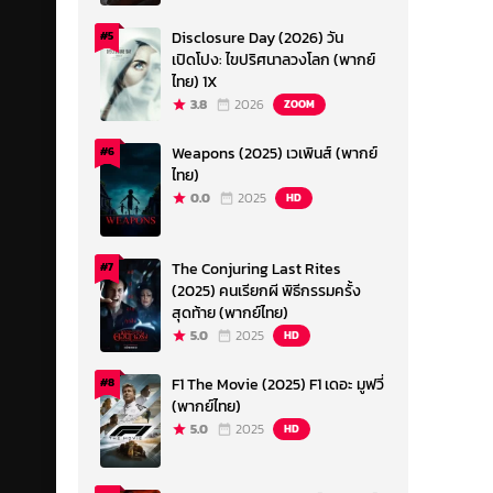
Disclosure Day (2026) วัน
#5
เปิดโปง: ไขปริศนาลวงโลก (พากย์
ไทย) 1X
3.8
2026
ZOOM
Weapons (2025) เวเพินส์ (พากย์
#6
ไทย)
0.0
2025
HD
The Conjuring Last Rites
#7
(2025) คนเรียกผี พิธีกรรมครั้ง
สุดท้าย (พากย์ไทย)
5.0
2025
HD
F1 The Movie (2025) F1 เดอะ มูฟวี่
#8
(พากย์ไทย)
5.0
2025
HD