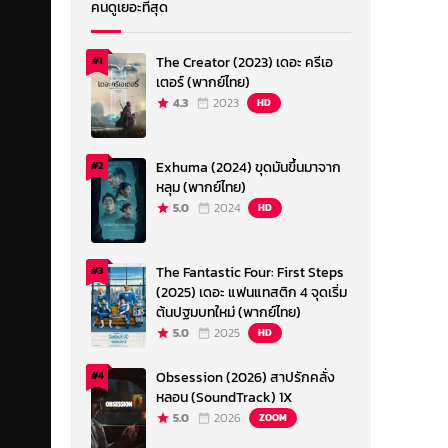
คนดูเยอะที่สุด
The Creator (2023) เดอะ ครีเอ
#1
เตอร์ (พากย์ไทย)
4.3
2023
HD
Exhuma (2024) ขุดมันขึ้นมาจาก
#2
หลุม (พากย์ไทย)
5.0
2024
HD
The Fantastic Four: First Steps
#3
(2025) เดอะ แฟนแทสติก 4 จุดเริ่ม
ต้นปฐมบทใหม่ (พากย์ไทย)
5.0
2025
HD
Obsession (2026) สาปรักคลั่ง
#4
หลอน (SoundTrack) 1X
5.0
2026
ZOOM