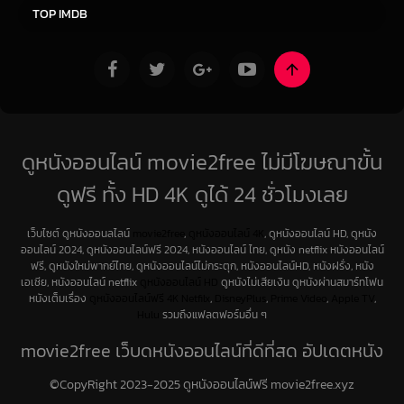
TOP IMDB
ดูหนังออนไลน์ movie2free ไม่มีโฆษณาขั้น
ดูฟรี ทั้ง HD 4K ดูได้ 24 ชั่วโมงเลย
เว็บไซต์ ดูหนังออนลไลน์
movie2free
,
ดูหนังออนไลน์ 4K
, ดูหนังออนไลน์ HD, ดูหนัง
ออนไลน์ 2024, ดูหนังออนไลน์ฟรี 2024, หนังออนไลน์ ไทย, ดูหนัง netflix หนังออนไลน์
ฟรี, ดูหนังใหม่พากย์ไทย, ดูหนังออนไลน์ไม่กระตุก, หนังออนไลน์HD, หนังฝรั่ง, หนัง
เอเชีย, หนังออนไลน์ netflix
ดูหนังออนไลน์ HD
ดูหนังไม่เสียเงิน ดูหนังผ่านสมาร์ทโฟน
หนังเต็มเรื่อง
ดูหนังออนไลน์ฟรี 4K
Netfilx
,
DisneyPlus
,
Prime Video
,
Apple TV
,
Hulu
รวมถึงแฟลตฟอร์มอื่น ๆ
movie2free เว็บดูหนังออนไลน์ที่ดีที่สุด อัปเดตหนัง
ใหม่ทุกวัน
©CopyRight 2023-2025 ดูหนังออนไลน์ฟรี movie2free.xyz