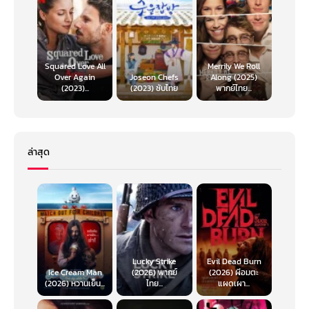
Squared Love All
Merrily We Roll
Over Again
Joseon Chefs
Along (2025)
(2023)...
(2023) ซับไทย
พากย์ไทย...
ล่าสุด
Lucky Strike
Evil Dead Burn
Ice Cream Man
(2026) พากย์
(2026) ผีอมตะ
(2026) หวานเย็น...
ไทย...
แผดเผา...