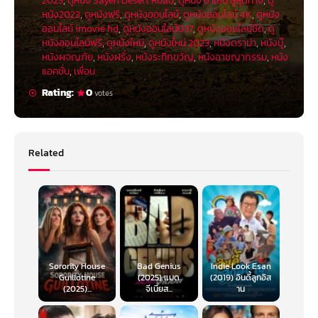
2023
,
ดูหนัง Sayen Desert Road
,
ดูหนัง ซาเยน สู้สุดทาง
,
ดู
หนัง2023
,
ดูหนังฟรี
,
ดูหนังออนไลน์
,
ดูหนังออนไลน์ 4K
,
ดูหนัง
ออนไลน์ imovie hd
,
ดูหนังออนไลน์037
,
ดูหนังออนไลน์ชัด
,
ดู
หนังออนไลน์ฟรี
,
ดูหนังใหม่
,
ดูหนังใหม่ 2023
,
หนังดราม่า
,
หนังบู๊
,
หนังผจญภัย
,
หนังฝรั่ง
,
หนังระทึกขวัญ
,
หนังอาชญากรรม
,
หนัง
แอคชั่น
,
เพื่อน
Rating:
0
votes
Related
Sorority House
Bad Genius
Indie Look Esan
Guillotine
(2025) แบด
(2019) อินดี้ลูกอิส
(2025)...
จีเนียส...
าน