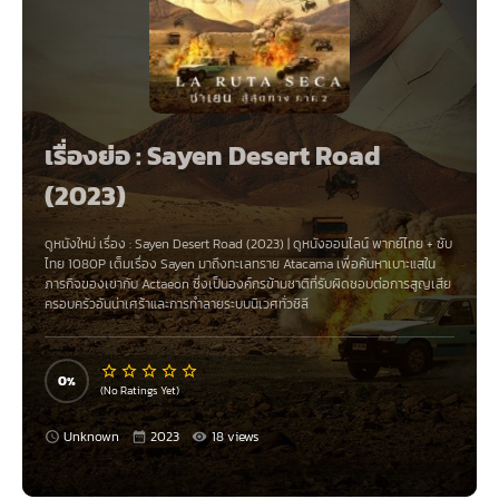
เรื่องย่อ : Sayen Desert Road
(2023)
ดูหนังใหม่ เรื่อง
:
Sayen Desert Road (2023)
|
ดูหนังออนไลน์
พากย์ไทย
+
ซับ
ไทย
1080P เต็มเรื่อง Sayen มาถึงทะเลทราย Atacama เพื่อค้นหาเบาะแสใน
ภารกิจของเขากับ Actaeon ซึ่งเป็นองค์กรข้ามชาติที่รับผิดชอบต่อการสูญเสีย
ครอบครัวอันน่าเศร้าและการทำลายระบบนิเวศทั่วชิลี
0
(No Ratings Yet)
Unknown
2023
18 views