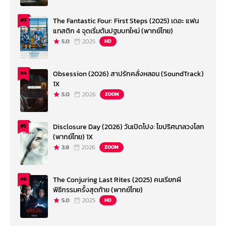
The Fantastic Four: First Steps (2025) เดอะ แฟน
#3
แทสติก 4 จุดเริ่มต้นปฐมบทใหม่ (พากย์ไทย)
5.0
2025
HD
Obsession (2026) สาปรักคลั่งหลอน (SoundTrack)
#4
1X
5.0
2026
ZOOM
Disclosure Day (2026) วันเปิดโปง: ไขปริศนาลวงโลก
#5
(พากย์ไทย) 1X
3.8
2026
ZOOM
The Conjuring Last Rites (2025) คนเรียกผี
#6
พิธีกรรมครั้งสุดท้าย (พากย์ไทย)
5.0
2025
HD