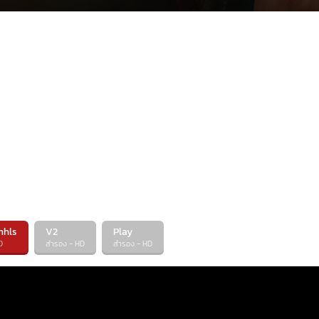
mhls
V2
Play
D
สำรอง - HD
สำรอง - HD