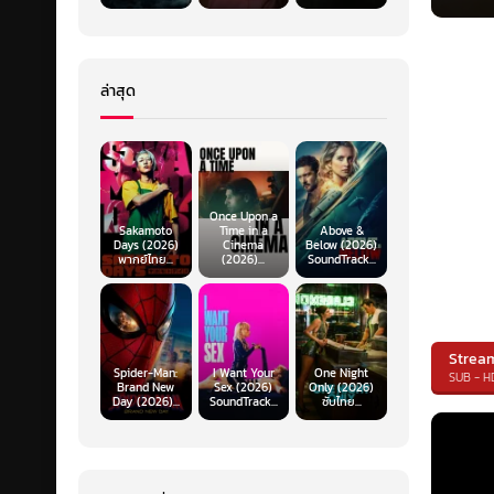
ล่าสุด
Once Upon a
Sakamoto
Time in a
Above &
Days (2026)
Cinema
Below (2026)
พากย์ไทย...
(2026)...
SoundTrack...
Strea
Spider-Man:
I Want Your
One Night
SUB - H
Brand New
Sex (2026)
Only (2026)
Day (2026)...
SoundTrack...
ซับไทย...