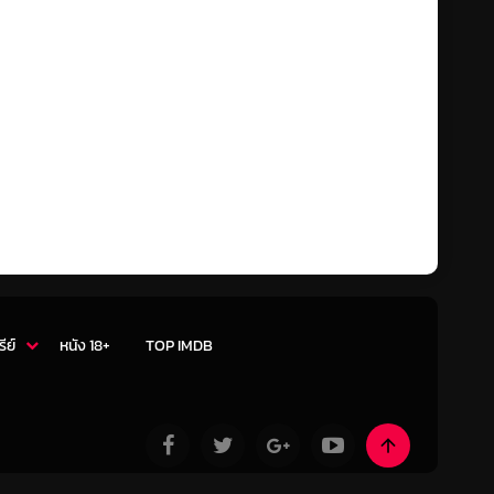
รีย์
หนัง 18+
TOP IMDB