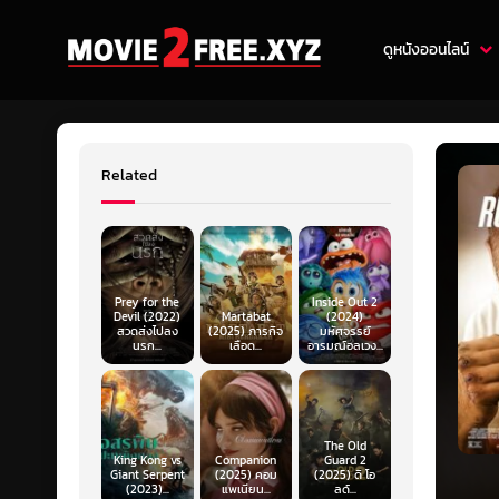
ดูหนังออนไลน์
Related
Prey for the
Inside Out 2
Devil (2022)
Martabat
(2024)
สวดส่งไปลง
(2025) ภารกิจ
มหัศจรรย์
นรก...
เลือด...
อารมณ์อลเวง...
The Old
King Kong vs
Companion
Guard 2
Giant Serpent
(2025) คอม
(2025) ดิ โอ
(2023)...
แพเนียน...
ลด์...