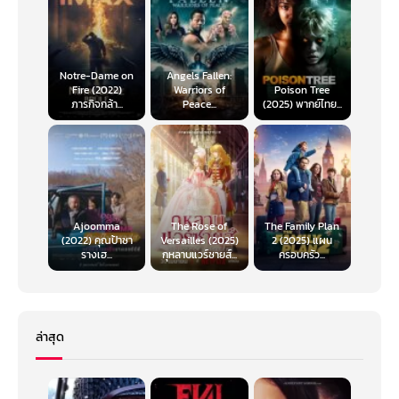
Notre-Dame on
Angels Fallen:
Fire (2022)
Warriors of
Poison Tree
ภารกิจกล้า...
Peace...
(2025) พากย์ไทย...
Ajoomma
The Rose of
The Family Plan
(2022) คุณป้าซา
Versailles (2025)
2 (2025) แผน
รางเฮ...
กุหลาบแวร์ซายส์...
ครอบครัว...
ล่าสุด