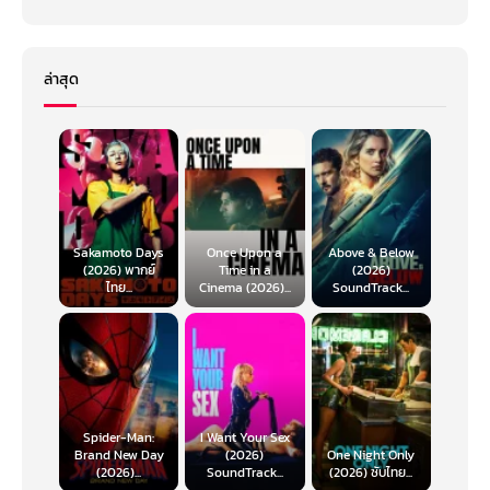
ล่าสุด
Sakamoto Days
Once Upon a
Above & Below
(2026) พากย์
Time in a
(2026)
ไทย...
Cinema (2026)...
SoundTrack...
Spider-Man:
I Want Your Sex
Brand New Day
(2026)
One Night Only
(2026)...
SoundTrack...
(2026) ซับไทย...