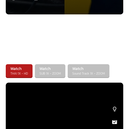
Watch
Watch
Watch
THAI 1X - HD
SUB 1X - ZOOM
Sound Track 1X - ZOOM