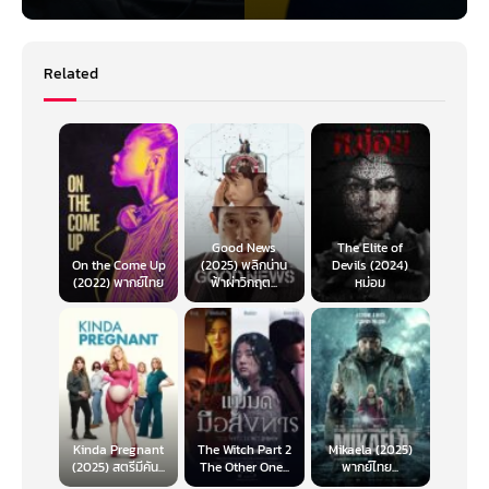
Related
Good News
The Elite of
On the Come Up
(2025) พลิกน่าน
Devils (2024)
(2022) พากย์ไทย
ฟ้าผ่าวิกฤต...
หม่อม
Kinda Pregnant
The Witch Part 2
Mikaela (2025)
(2025) สตรีมีคัน...
The Other One...
พากย์ไทย...