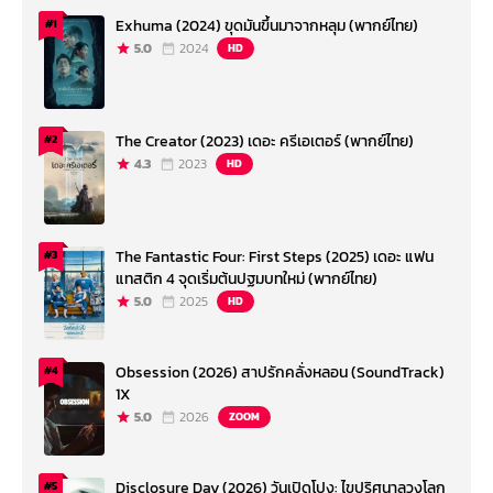
Exhuma (2024) ขุดมันขึ้นมาจากหลุม (พากย์ไทย)
#1
5.0
2024
HD
The Creator (2023) เดอะ ครีเอเตอร์ (พากย์ไทย)
#2
4.3
2023
HD
The Fantastic Four: First Steps (2025) เดอะ แฟน
#3
แทสติก 4 จุดเริ่มต้นปฐมบทใหม่ (พากย์ไทย)
5.0
2025
HD
Obsession (2026) สาปรักคลั่งหลอน (SoundTrack)
#4
1X
5.0
2026
ZOOM
Disclosure Day (2026) วันเปิดโปง: ไขปริศนาลวงโลก
#5