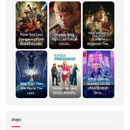
Polar Sea Lost
Monkey King
Dungeon (2024)
Fight Lion Camel
(L’affaire
ถ้ำลับใต้ทะเลลึก...
(2024)...
Bojarski) The...
KPop Demon
Attack on Titan
Hunters (2025)
the Movie The
Kinda Pregnant
เกิร์ลกรุ๊ปนักล่า
Last...
(2025) สตรีมีคัน...
ปีศาจ...
ล่าสุด