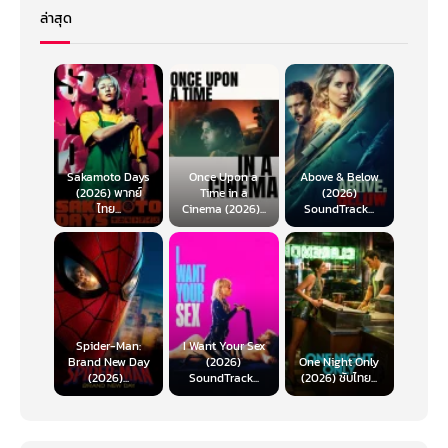
ล่าสุด
Sakamoto Days
Once Upon a
Above & Below
(2026) พากย์
Time in a
(2026)
ไทย...
Cinema (2026)...
SoundTrack...
Spider-Man:
I Want Your Sex
Brand New Day
(2026)
One Night Only
(2026)...
SoundTrack...
(2026) ซับไทย...