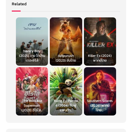
Related
Nancy Boy
(2025) เทย ไทบ้าน
Adipurush
Killer Ex (2024)
เดอะซีรีส์
(2023) ซับไทย
พากย์ไทย
The Invisible
Kung Fu Panda
Southern Scares
Superman
4 (2024) กังฟู
(2026) พากย์
(2023) ฮีโร่ใส...
แพนด้า...
ไทย...