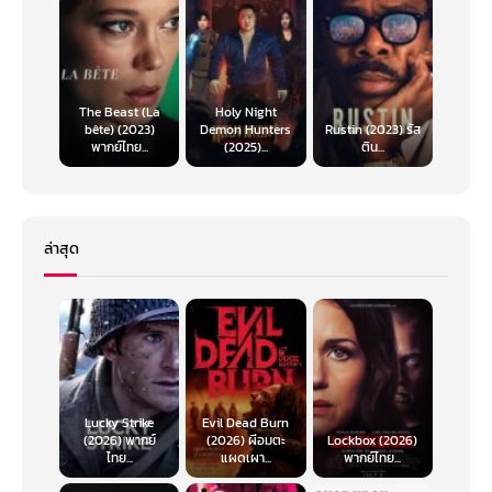
The Beast (La
Holy Night
bête) (2023)
Demon Hunters
Rustin (2023) รัส
พากย์ไทย...
(2025)...
ติน...
ล่าสุด
Lucky Strike
Evil Dead Burn
(2026) พากย์
(2026) ผีอมตะ
Lockbox (2026)
ไทย...
แผดเผา...
พากย์ไทย...