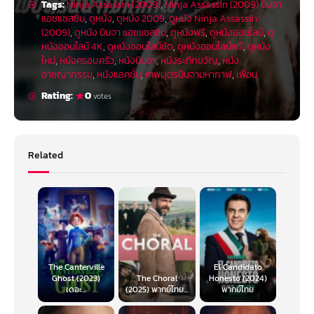
Tags:
Ninja Assassin (2009)
,
Ninja Assassin (2009) นินจา
แอซแซสซิน
,
ดูหนัง
,
ดูหนัง 2009
,
ดูหนัง Ninja Assassin
(2009)
,
ดูหนัง นินจา แอซแซสซิน
,
ดูหนังฟรี
,
ดูหนังออนไลน์
,
ดู
หนังออนไลน์ 4K
,
ดูหนังออนไลน์ชัด
,
ดูหนังออนไลน์ฟรี
,
ดูหนัง
ใหม่
,
หนังครอบครัว
,
หนังนินจา
,
หนังระทึกขวัญ
,
หนัง
อาชญากรรม
,
หนังแอคชั่น
,
เทพบุตรนินจามหากาฬ
,
เพื่อน
Rating:
0
votes
Related
The Canterville
El Candidato
Ghost (2023)
The Choral
Honesto (2024)
เดอะ...
(2025) พากย์ไทย...
พากย์ไทย