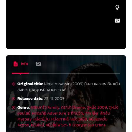
Info
Original title:
Ninja Assassin (2009) นินจา แอซแซสซิน แค้น
สังหาร เทพบุตรนินจามหากาฬ
Release date:
25-11-2009
Genre:
ครอบครัว Family
,
ดราม่า Drama
,
ดูหนัง 2009
,
ดูหนัง
ออนไลน์
,
ผจญภัย Adventure
,
ระทึกขวัญ Thriller
,
ลึกลับ
Mystery
,
หนังญี่ปุ่น
,
หนังเกาหลี
,
หนังเอเชีย
,
หนังแอคชั่น
Action
,
หนังใหม่
,
หนังไซไฟ Sci-fi
,
อาชญากรรม Crime