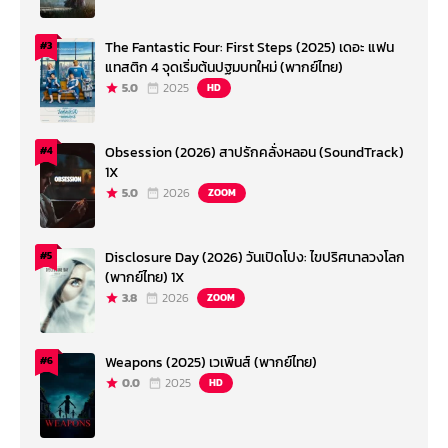
The Fantastic Four: First Steps (2025) เดอะ แฟน
#3
แทสติก 4 จุดเริ่มต้นปฐมบทใหม่ (พากย์ไทย)
5.0
2025
HD
Obsession (2026) สาปรักคลั่งหลอน (SoundTrack)
#4
1X
5.0
2026
ZOOM
Disclosure Day (2026) วันเปิดโปง: ไขปริศนาลวงโลก
#5
(พากย์ไทย) 1X
3.8
2026
ZOOM
Weapons (2025) เวเพินส์ (พากย์ไทย)
#6
0.0
2025
HD