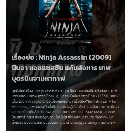
เรื่องย่อ : Ninja Assassin (2009)
นินจา แอซแซสซิน แค้นสังหาร เทพ
บุตรนินจามหากาฬ
ดูหนังใหม่ เรื่อง
:
Ninja Assassin (2009) นินจา แอซแซสซิน แค้นสังหาร เทพ
บุตรนินจามหากาฬ (พากย์ไทย)
|
ดูหนังออนไลน์ฟรี
พากย์ไทย
+
ซับไทย
1080P
เต็มเรื่อง
จากทีมผู้สร้างที่อยู่เบื้องหลังความสำเร็จของThe Matrix และ V for
Vendetta สู่ภาพยนตร์แอ็คชั่นศิลปะการต่อสู้เลือดใหม่ (และเลือดสาด) ใน นินจา
แอซแซสซิน แค้นสังหาร เทพบุตรนินจามหากาฬ เรน (Speed Racer) สุดยอด
ป็อปสตาร์เกาหลี สวมวิญญาณเป็น ไรโซ ฮีโร่นินจามือสังหาร ที่ถูกฝึกฝนมา
ตั้งแต่เยาว์วัยตามวิถีทางของนินจานักฆ่าสำนักโอซูนุ และต้องถูกตามล่าจากพี่
น้องนินจาสำนักเดียวกัน โทษฐานที่หันหลังให้กับพวกพ้องและเจ้าสำนักผู้น่าเกรง