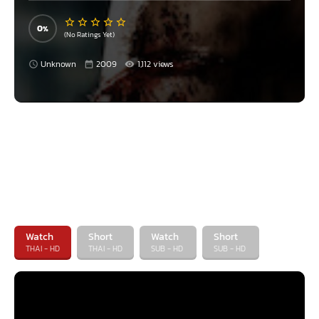
ขาม (โช โคซูกิ สุดยอดตำนานศิลปะการต่อสู้) ซึ่งทำให้ไรโซต้องหนีการตามล่าไป
พร้อมกับเจ้าหน้าที่สายลับแห่งยูโรโพล (นาโอมิ ฉฮร์ริส) ที่มีหลักฐานว่าสำนักโอซู
0
นุได้รับจ้างรัฐบาลในการฆ่าคน สาดความมันส์ไม่ยั้งตั้งแต่ต้นจนจบ
(No Ratings Yet)
Unknown
2009
1,112 views
Watch
Short
Watch
Short
THAI - HD
THAI - HD
SUB - HD
SUB - HD