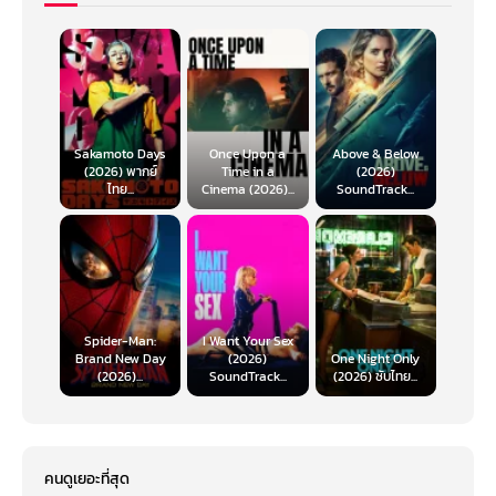
Sakamoto Days
Once Upon a
Above & Below
(2026) พากย์
Time in a
(2026)
ไทย...
Cinema (2026)...
SoundTrack...
Spider-Man:
I Want Your Sex
Brand New Day
(2026)
One Night Only
(2026)...
SoundTrack...
(2026) ซับไทย...
คนดูเยอะที่สุด