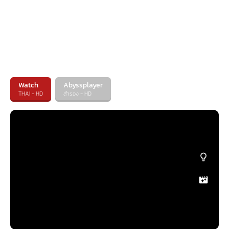
Watch
Abyssplayer
THAI - HD
สำรอง - HD