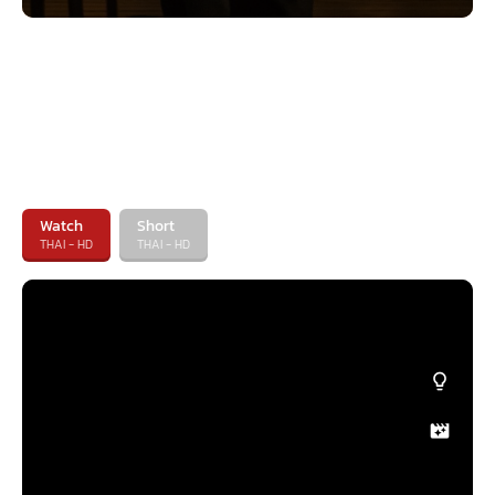
Watch
Short
THAI - HD
THAI - HD