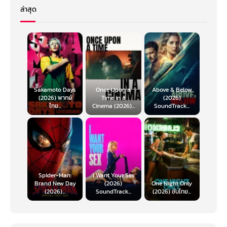
ล่าสุด
Sakamoto Days
Once Upon a
Above & Below
(2026) พากย์
Time in a
(2026)
ไทย...
Cinema (2026)...
SoundTrack...
Spider-Man:
I Want Your Sex
Brand New Day
(2026)
One Night Only
(2026)...
SoundTrack...
(2026) ซับไทย...