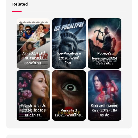
Related
Air (2023) แอร์
Ice-Pocalypse
Popeye’s
แผนล่าลายเซ็น
(2026) พากย์
Revenge (2025)
ยอดตำนาน...
ไทย...
Sound...
It Ends with Us
Krasue Inhuman
(2024) ร่องรอย
Parasite 3
Kiss (2019) แสง
แห่งรักเรา...
(2025) พากย์ไทย...
กระสือ