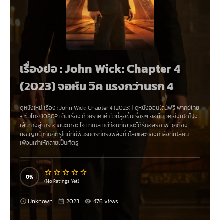
เรื่องย่อ : John Wick: Chapter 4
(2023) จอห์น วิค แรงกว่านรก 4
ดูหนังใหม่ เรื่อง
:
John Wick: Chapter 4 (2023)
|
ดูหนังออนไลน์ฟรี
พากย์ไทย
+
ซับไทย
1080P เต็มเรื่อง
ด้วยราคาค่าหัวที่สูงขึ้นเรื่อยๆ จอห์น วิค จึงเปิดโปง
เส้นทางสู่การเอาชนะเดอะ ไฮ เทเบิล แต่ก่อนที่เขาจะได้รับอิสรภาพ วิคต้อง
เผชิญหน้ากับศัตรูใหม่ที่มีพันธมิตรที่ทรงพลังทั่วโลกและกองกำลังที่เปลี่ยน
เพื่อนเก่าให้กลายเป็นศัตรู
0
(No Ratings Yet)
Unknown
2023
476 views